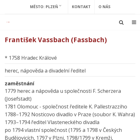
MĚSTO: PLZEŇ
KONTAKT
O NÁS
František Vassbach (Fassbach)
* 1758 Hradec Králové
herec, nápověda a divadelní ředitel
zaměstnání
1779 herec a nápověda u společnosti F. Scherzera
(Josefstadt)
1781 Olomouc - společnost ředitele K. Pallestrazziho
1788–1792 Nosticovo divadlo v Praze (soubor K. Wahra)
1793–1794 ředitel Vlasteneckého divadla
po 1794 vlastní společnost (1795 a 1798 v Českých
Budějovicích, 1797 v Plzni, 1798/1799 v Kremži,