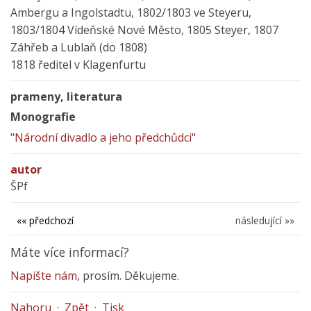
Ambergu a Ingolstadtu, 1802/1803 ve Steyeru,
1803/1804 Vídeňské Nové Město, 1805 Steyer, 1807
Záhřeb a Lublaň (do 1808)
1818 ředitel v Klagenfurtu
prameny, literatura
Monografie
"Národní divadlo a jeho předchůdci"
autor
ŠPf
«« předchozí
následující »»
Máte více informací?
Napište nám
, prosím. Děkujeme.
Nahoru
·
Zpět
·
Tisk