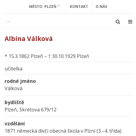
MĚSTO: PLZEŇ
KONTAKT
O NÁS
Albína Válková
* 15.3.1862 Plzeň – † 30.10.1929 Plzeň
učitelka
rodné jméno
Válková
bydliště
Plzeň, Skrétova 679/12
vzdělání
1871 německá dívčí obecná škola v Plzni (3.–4. třída)