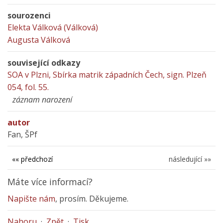
sourozenci
Elekta Válková (Válková)
Augusta Válková
související odkazy
SOA v Plzni, Sbírka matrik západních Čech, sign. Plzeň
054, fol. 55.
záznam narození
autor
Fan, ŠPf
«« předchozí
následující »»
Máte více informací?
Napište nám
, prosím. Děkujeme.
Nahoru
·
Zpět
·
Tisk