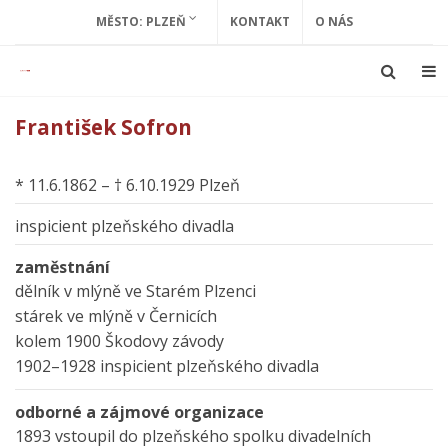
MĚSTO: PLZEŇ
KONTAKT
O NÁS
František Sofron
* 11.6.1862 – † 6.10.1929 Plzeň
inspicient plzeňského divadla
zaměstnání
dělník v mlýně ve Starém Plzenci
stárek ve mlýně v Černicích
kolem 1900 Škodovy závody
1902–1928 inspicient plzeňského divadla
odborné a zájmové organizace
1893 vstoupil do plzeňského spolku divadelních