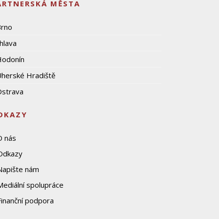
ARTNERSKÁ MĚSTA
Brno
ihlava
Hodonín
herské Hradiště
strava
DKAZY
O nás
Odkazy
Napište nám
Mediální spolupráce
Finanční podpora