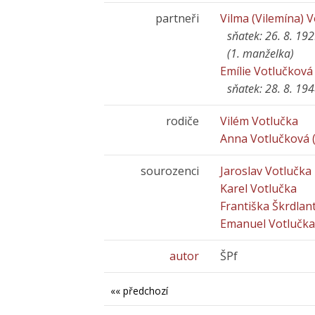
partneři
Vilma (Vilemína) 
sňatek: 26. 8. 19
(1. manželka)
Emílie Votlučková
sňatek: 28. 8. 19
rodiče
Vilém Votlučka
Anna Votlučková (
sourozenci
Jaroslav Votlučka
Karel Votlučka
Františka Škrdlan
Emanuel Votlučk
autor
ŠPf
«« předchozí