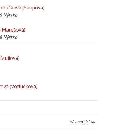
Votlučková (Skupová)
29 Nýrsko
 (Marešová)
48 Nýrsko
Štullová)
tová (Votlučková)
a
následující »»