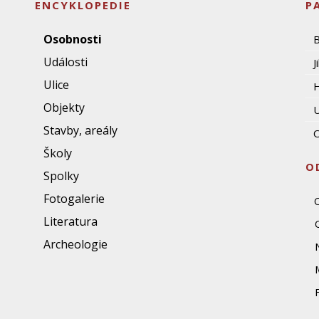
ENCYKLOPEDIE
P
Osobnosti
Události
J
Ulice
Objekty
U
Stavby, areály
O
Školy
O
Spolky
Fotogalerie
Literatura
Archeologie