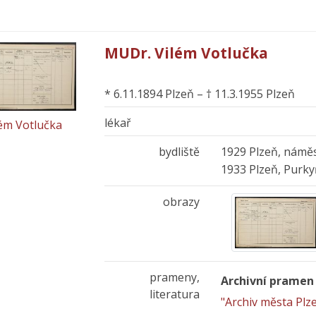
MUDr. Vilém Votlučka
* 6.11.1894 Plzeň – † 11.3.1955 Plzeň
lékař
lém Votlučka
bydliště
1929 Plzeň, náměs
1933 Plzeň, Purk
obrazy
prameny,
Archivní pramen
literatura
"Archiv města Plz