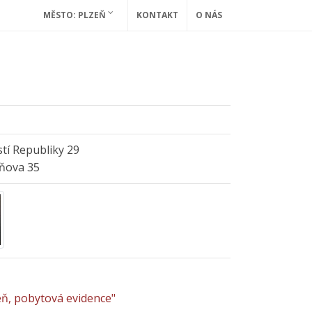
MĚSTO: PLZEŇ
KONTAKT
O NÁS
tí Republiky 29
yňova 35
eň, pobytová evidence"