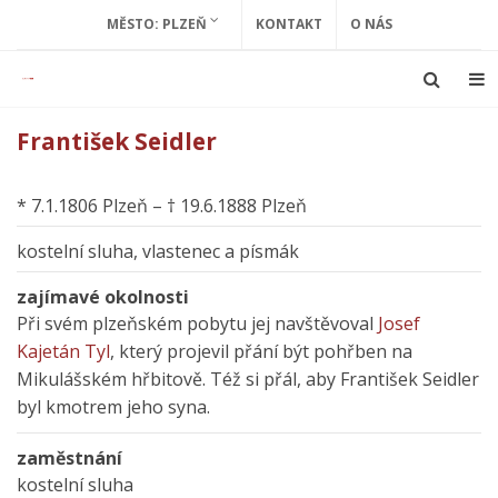
MĚSTO: PLZEŇ
KONTAKT
O NÁS
František Seidler
* 7.1.1806 Plzeň – † 19.6.1888 Plzeň
kostelní sluha, vlastenec a písmák
zajímavé okolnosti
Při svém plzeňském pobytu jej navštěvoval
Josef
Kajetán Tyl
, který projevil přání být pohřben na
Mikulášském hřbitově. Též si přál, aby František Seidler
byl kmotrem jeho syna.
zaměstnání
kostelní sluha