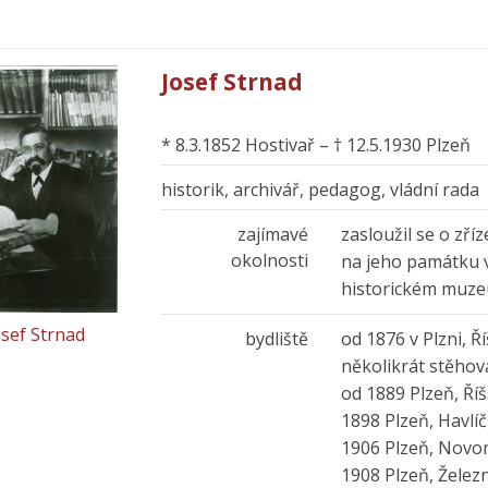
Josef Strnad
* 8.3.1852 Hostivař – † 12.5.1930 Plzeň
historik, archivář, pedagog, vládní rada
zajímavé
zasloužil se o zří
okolnosti
na jeho památku v
historickém muzeu
osef Strnad
bydliště
od 1876 v Plzni, Ř
několikrát stěhov
od 1889 Plzeň, Ří
1898 Plzeň, Havlí
1906 Plzeň, Novo
1908 Plzeň, Želez