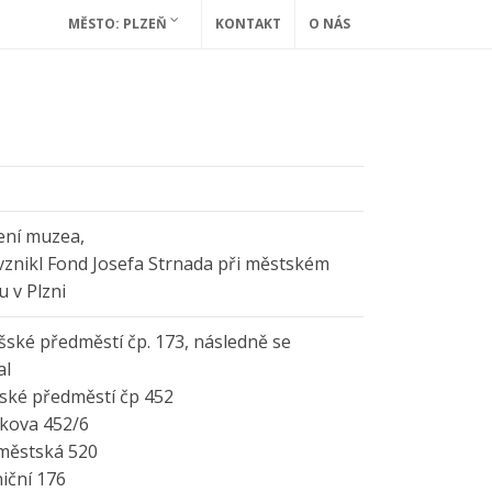
MĚSTO: PLZEŇ
KONTAKT
O NÁS
zení muzea,
znikl Fond Josefa Strnada při městském
 v Plzni
íšské předměstí čp. 173, následně se
al
šské předměstí čp 452
čkova 452/6
městská 520
niční 176