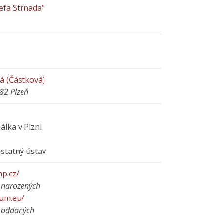
sefa Strnada"
á (Částková)
882 Plzeň
eálka v Plzni
ostatný ústav
mp.cz/
 narozených
ium.eu/
e oddaných