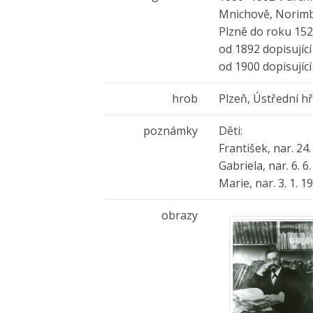
Mnichově, Norimbe
Plzně do roku 15
od 1892 dopisujíc
od 1900 dopisujíc
hrob
Plzeň, Ústřední h
poznámky
Děti:
František, nar. 24.
Gabriela, nar. 6. 6
Marie, nar. 3. 1. 1
obrazy