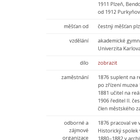
1911 Plzeň, Bend
od 1912 Purkyňov
měšťan od
čestný měšťan plz
vzdělání
akademické gymn
Univerzita Karlov
dílo
zobrazit
zaměstnání
1876 suplent na r
po zřízení muzea 
1881 učitel na re
1906 ředitel II. če
člen městského za
odborné a
1876 pracoval ve
zájmové
Historický spolek
organizace
1880–1882 v archiv