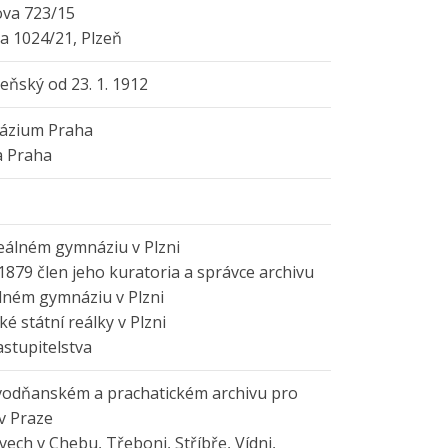
ova 723/15
a 1024/21, Plzeň
eňský od 23. 1. 1912
ázium Praha
a Praha
eálném gymnáziu v Plzni
1879 člen jeho kuratoria a správce archivu
álném gymnáziu v Plzni
ské státní reálky v Plzni
stupitelstva
 vodňanském a prachatickém archivu pro
 v Praze
ech v Chebu, Třeboni, Stříbře, Vídni,