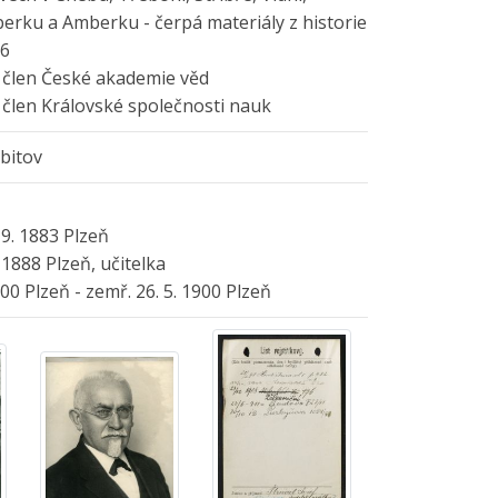
rku a Amberku - čerpá materiály z historie
26
í člen České akademie věd
í člen Královské společnosti nauk
řbitov
 9. 1883 Plzeň
. 1888 Plzeň, učitelka
900 Plzeň - zemř. 26. 5. 1900 Plzeň