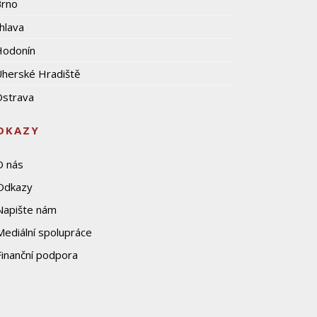
Brno
ihlava
Hodonín
herské Hradiště
strava
DKAZY
O nás
Odkazy
Napište nám
Mediální spolupráce
Finanční podpora