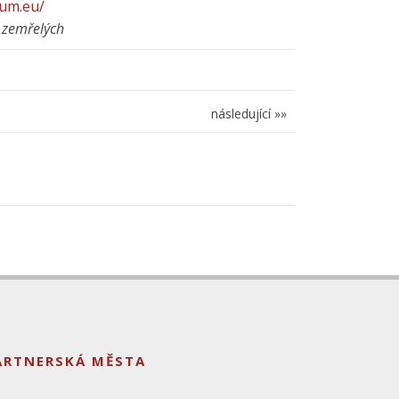
ium.eu/
 zemřelých
následující »»
ARTNERSKÁ MĚSTA