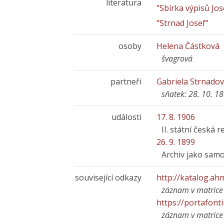
literatura
"Sbírka výpisů Jo
"Strnad Josef"
osoby
Helena Částková
švagrová
partneři
Gabriela Strnadov
sňatek: 28. 10. 1
události
17. 8. 1906
II. státní česká r
26. 9. 1899
Archiv jako sam
související odkazy
http://katalog.ah
záznam v matrice
https://portafont
záznam v matric