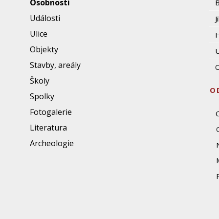
Osobnosti
Události
J
Ulice
Objekty
U
Stavby, areály
O
Školy
O
Spolky
Fotogalerie
Literatura
Archeologie