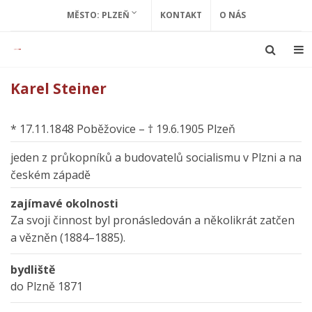
MĚSTO: PLZEŇ
KONTAKT
O NÁS
Karel Steiner
* 17.11.1848 Poběžovice – † 19.6.1905 Plzeň
jeden z průkopníků a budovatelů socialismu v Plzni a na
českém západě
zajímavé okolnosti
Za svoji činnost byl pronásledován a několikrát zatčen
a vězněn (1884–1885).
bydliště
do Plzně 1871