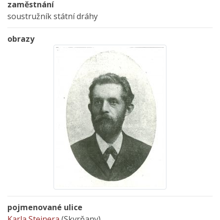
zaměstnání
soustružník státní dráhy
obrazy
pojmenované ulice
Karla Steinera
(Skvrňany)