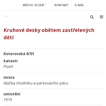
MĚSTO: PLZEŇ
KONTAKT
O NÁS
Kruhové desky obětem zastřelených
dětí
Koterovská 0/01
katastr
Plzeň
místo
dlažba chodníku a parkovacího pásu
umístění
1919