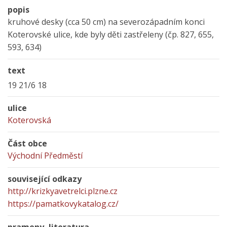
popis
kruhové desky (cca 50 cm) na severozápadním konci
Koterovské ulice, kde byly děti zastřeleny (čp. 827, 655,
593, 634)
text
19 21/6 18
ulice
Koterovská
Část obce
Východní Předměstí
související odkazy
http://krizkyavetrelci.plzne.cz
https://pamatkovykatalog.cz/