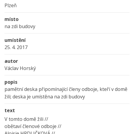
Plzeň
místo
na zdi budovy
umístění
25. 4. 2017
autor
Václav Horský
popis
pamětní deska připomínající členy odboje, kteří v domě
žili; deska je umístěna na zdi budovy
text
V tomto domě žili //
obětaví členové odboje //
Aloisie HRDLIČKOVÁ //