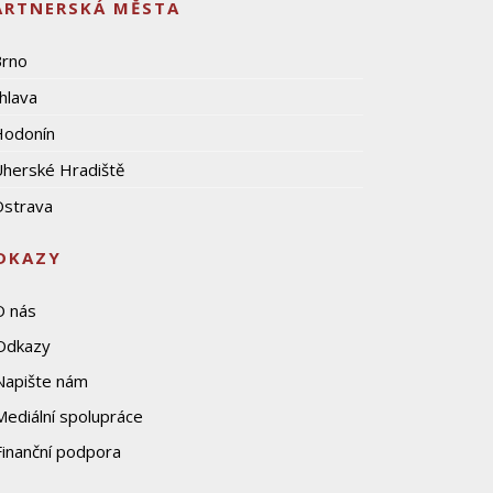
ARTNERSKÁ MĚSTA
Brno
ihlava
Hodonín
herské Hradiště
strava
DKAZY
O nás
Odkazy
Napište nám
Mediální spolupráce
Finanční podpora