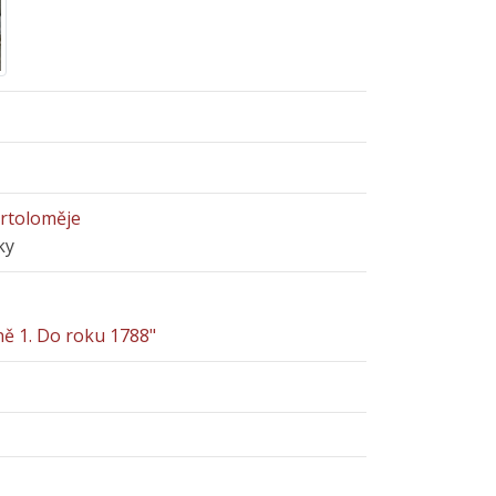
artoloměje
ky
ně 1. Do roku 1788"