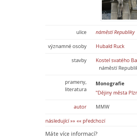
ulice
náměstí Republiky
významné osoby
Hubald Ruck
stavby
Kostel svatého B
náměstí Republi
prameny,
Monografie
literatura
"Dějiny města Plz
autor
MMW
následující »»
«« předchozí
Máte více informací?