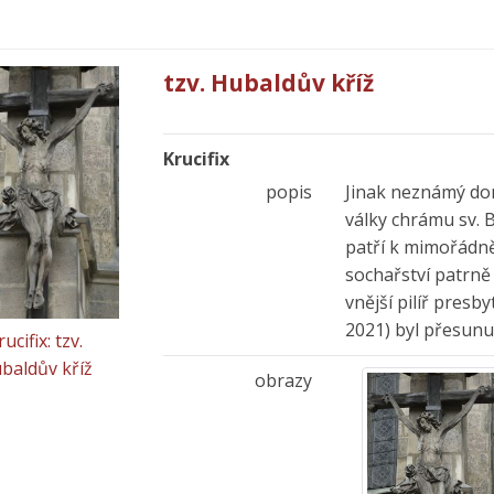
tzv. Hubaldův kříž
Krucifix
popis
Jinak neznámý don
války chrámu sv. 
patří k mimořádn
sochařství patrně
vnější pilíř presb
2021) byl přesunu
rucifix: tzv.
baldův kříž
obrazy