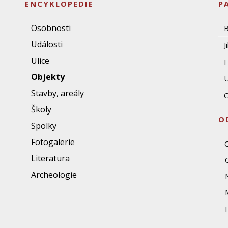
ENCYKLOPEDIE
P
Osobnosti
Události
J
Ulice
Objekty
U
Stavby, areály
O
Školy
O
Spolky
Fotogalerie
Literatura
Archeologie