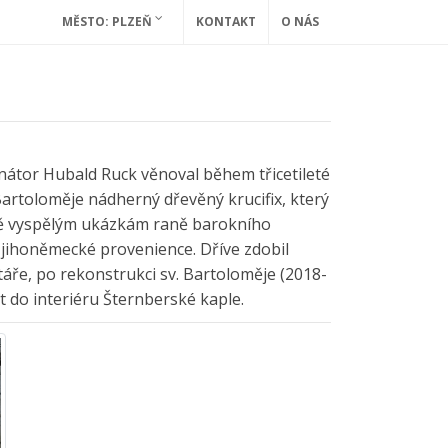
MĚSTO: PLZEŇ
KONTAKT
O NÁS
átor Hubald Ruck věnoval během třicetileté
Bartoloměje nádherný dřevěný krucifix, který
ě vyspělým ukázkám raně barokního
 jihoněmecké provenience. Dříve zdobil
ytáře, po rekonstrukci sv. Bartoloměje (2018-
t do interiéru Šternberské kaple.