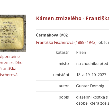
Kámen zmizelého - Františk
Čermákova 8/02
Františka Fischerová (1888–1942)
, oběť
katastr
Plzeň
olpersteine:
n zmizelého -
místo
na chodníku pře
Františka
umístění
18. a 19. 10. 2023
Fischerová
autor
Gunter Demnig
popis
dlažební kostka s
osobě, která zde 