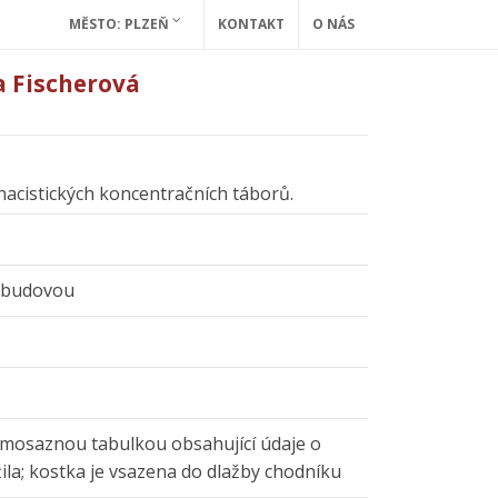
MĚSTO: PLZEŇ
KONTAKT
O NÁS
a Fischerová
 nacistických koncentračních táborů.
d budovou
 mosaznou tabulkou obsahující údaje o
žila; kostka je vsazena do dlažby chodníku