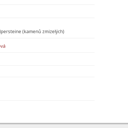
olpersteine (kamenů zmizelých)
ová