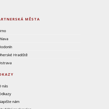
ARTNERSKÁ MĚSTA
Brno
ihlava
Hodonín
herské Hradiště
strava
DKAZY
O nás
Odkazy
Napište nám