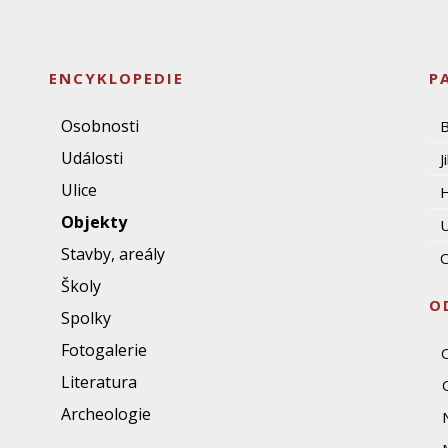
ENCYKLOPEDIE
P
Osobnosti
Události
J
Ulice
Objekty
U
Stavby, areály
O
Školy
O
Spolky
Fotogalerie
Literatura
Archeologie