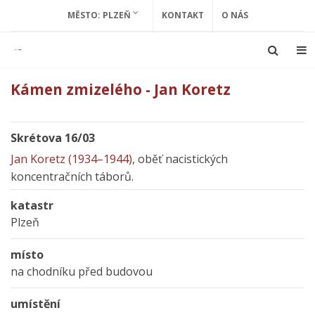
MĚSTO: PLZEŇ
KONTAKT
O NÁS
Kámen zmizelého - Jan Koretz
Skrétova 16/03
Jan Koretz (1934–1944)
, oběť nacistických
koncentračních táborů.
katastr
Plzeň
místo
na chodníku před budovou
umístění