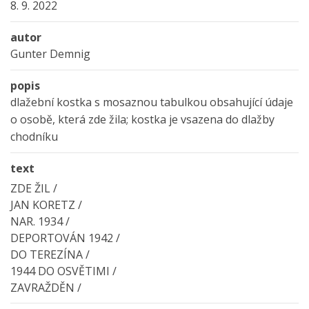
8. 9. 2022
autor
Gunter Demnig
popis
dlažební kostka s mosaznou tabulkou obsahující údaje
o osobě, která zde žila; kostka je vsazena do dlažby
chodníku
text
ZDE ŽIL /
JAN KORETZ /
NAR. 1934 /
DEPORTOVÁN 1942 /
DO TEREZÍNA /
1944 DO OSVĚTIMI /
ZAVRAŽDĚN /