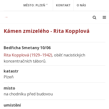
MĚSTO: PLZEŇ
KONTAKT
O NÁS
Kámen zmizelého - Rita Kopplová
Bedřicha Smetany 10/06
Rita Kopplová (1929–1942)
, oběť nacistických
koncentračních táborů.
katastr
Plzeň
místo
na chodníku před budovou
umístění