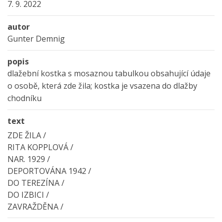
7. 9. 2022
autor
Gunter Demnig
popis
dlažební kostka s mosaznou tabulkou obsahující údaje
o osobě, která zde žila; kostka je vsazena do dlažby
chodníku
text
ZDE ŽILA /
RITA KOPPLOVÁ /
NAR. 1929 /
DEPORTOVÁNA 1942 /
DO TEREZÍNA /
DO IZBICI /
ZAVRAŽDĚNA /