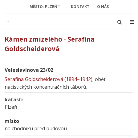
MĚSTO: PLZEŇ
KONTAKT
O NÁS
Kámen zmizelého - Serafina
Goldscheiderová
Veleslavínova 23/02
Serafina Goldscheiderová (1894–1942)
, oběť
nacistických koncentračních táborů.
katastr
Plzeň
místo
na chodníku před budovou