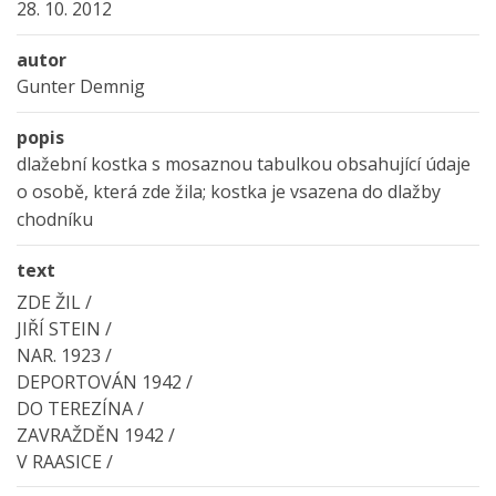
28. 10. 2012
autor
Gunter Demnig
popis
dlažební kostka s mosaznou tabulkou obsahující údaje
o osobě, která zde žila; kostka je vsazena do dlažby
chodníku
text
ZDE ŽIL /
JIŘÍ STEIN /
NAR. 1923 /
DEPORTOVÁN 1942 /
DO TEREZÍNA /
ZAVRAŽDĚN 1942 /
V RAASICE /