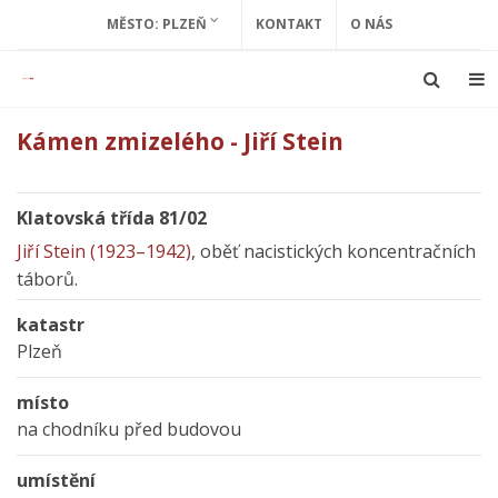
MĚSTO: PLZEŇ
KONTAKT
O NÁS
Kámen zmizelého - Jiří Stein
Klatovská třída 81/02
Jiří Stein (1923–1942)
, oběť nacistických koncentračních
táborů.
katastr
Plzeň
místo
na chodníku před budovou
umístění