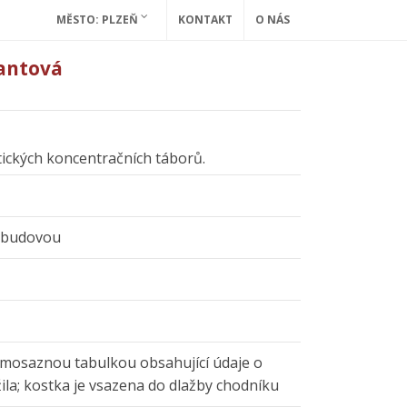
MĚSTO: PLZEŇ
KONTAKT
O NÁS
antová
stických koncentračních táborů.
d budovou
 mosaznou tabulkou obsahující údaje o
žila; kostka je vsazena do dlažby chodníku