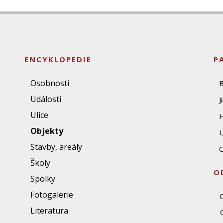
ENCYKLOPEDIE
P
Osobnosti
Události
J
Ulice
Objekty
U
Stavby, areály
O
Školy
O
Spolky
Fotogalerie
Literatura