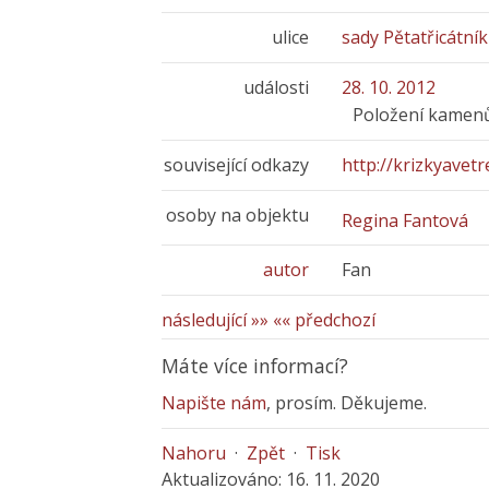
ulice
sady Pětatřicátní
události
28. 10. 2012
Položení kamenů
související odkazy
http://krizkyavetre
osoby na objektu
Regina Fantová
autor
Fan
následující »»
«« předchozí
Máte více informací?
Napište nám
, prosím. Děkujeme.
Nahoru
·
Zpět
·
Tisk
Aktualizováno: 16. 11. 2020