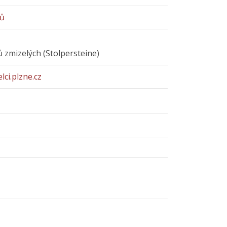
ků
 zmizelých (Stolpersteine)
lci.plzne.cz