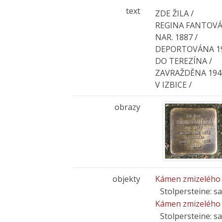
text
ZDE ŽILA /
REGINA FANTOVÁ
NAR. 1887 /
DEPORTOVÁNA 19
DO TEREZÍNA /
ZAVRAŽDĚNA 194
V IZBICE /
obrazy
objekty
Kámen zmizelého 
Stolpersteine: s
Kámen zmizelého 
Stolpersteine: s