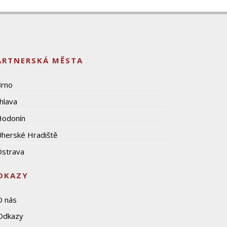
ARTNERSKÁ MĚSTA
Brno
ihlava
Hodonín
herské Hradiště
strava
DKAZY
O nás
Odkazy