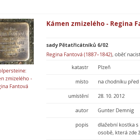
Kámen zmizelého - Regina F
sady Pětatřicátníků 6/02
Regina Fantová (1887–1842)
, oběť naci
katastr
Plzeň
olpersteine:
n zmizelého -
místo
na chodníku pře
ina Fantová
umístění
28. 10. 2012
autor
Gunter Demnig
popis
dlažební kostka s
osobě, která zde 