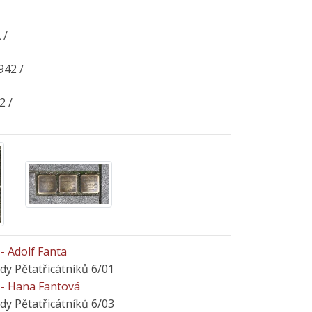
 /
42 /
2 /
- Adolf Fanta
ady Pětatřicátníků 6/01
- Hana Fantová
ady Pětatřicátníků 6/03