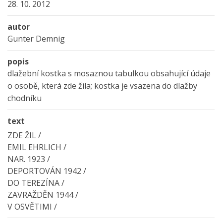
28. 10. 2012
autor
Gunter Demnig
popis
dlažební kostka s mosaznou tabulkou obsahující údaje
o osobě, která zde žila; kostka je vsazena do dlažby
chodníku
text
ZDE ŽIL /
EMIL EHRLICH /
NAR. 1923 /
DEPORTOVÁN 1942 /
DO TEREZÍNA /
ZAVRAŽDĚN 1944 /
V OSVĚTIMI /