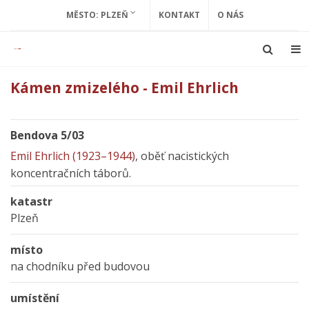
MĚSTO: PLZEŇ
KONTAKT
O NÁS
Kámen zmizelého - Emil Ehrlich
Bendova 5/03
Emil Ehrlich (1923–1944)
, oběť nacistických
koncentračních táborů.
katastr
Plzeň
místo
na chodníku před budovou
umístění