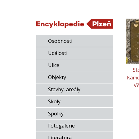
Osobnosti
Události
Ulice
St
Objekty
Káme
Vě
Stavby, areály
Školy
Spolky
Fotogalerie
Literatura