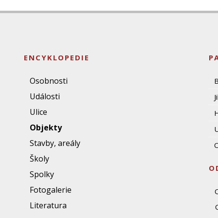
ENCYKLOPEDIE
P
Osobnosti
Události
J
Ulice
Objekty
U
Stavby, areály
O
Školy
O
Spolky
Fotogalerie
Literatura