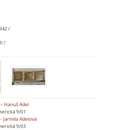
42 /
I /
– Hanuš Adel
merická 9/01
 Jarmila Adelová
merická 9/03