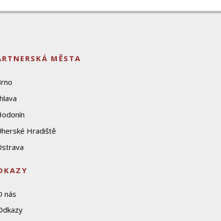
ARTNERSKÁ MĚSTA
Brno
ihlava
Hodonín
herské Hradiště
strava
DKAZY
O nás
Odkazy