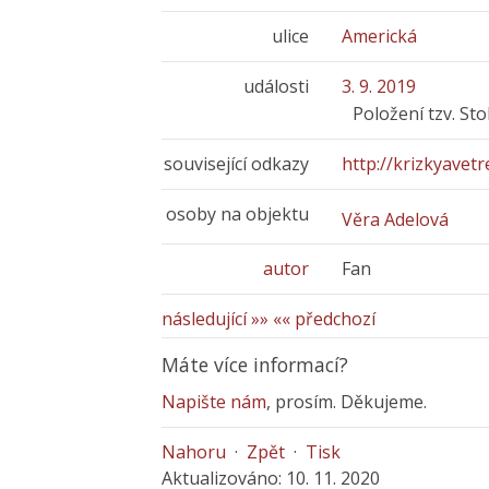
ulice
Americká
události
3. 9. 2019
Položení tzv. St
související odkazy
http://krizkyavetre
osoby na objektu
Věra Adelová
autor
Fan
následující »»
«« předchozí
Máte více informací?
Napište nám
, prosím. Děkujeme.
Nahoru
·
Zpět
·
Tisk
Aktualizováno: 10. 11. 2020