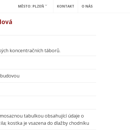
MĚSTO: PLZEŇ
KONTAKT
O NÁS
lová
ckých koncentračních táborů.
d budovou
 mosaznou tabulkou obsahující údaje o
žila; kostka je vsazena do dlažby chodníku