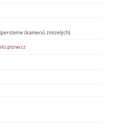
olpersteine (kamenů zmizelých)
lci.plzne.cz