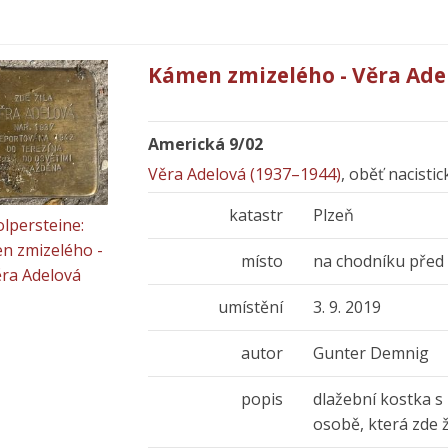
Kámen zmizelého - Věra Ade
Americká 9/02
Věra Adelová (1937–1944)
, oběť nacisti
katastr
Plzeň
olpersteine:
n zmizelého -
místo
na chodníku pře
ra Adelová
umístění
3. 9. 2019
autor
Gunter Demnig
popis
dlažební kostka s
osobě, která zde 