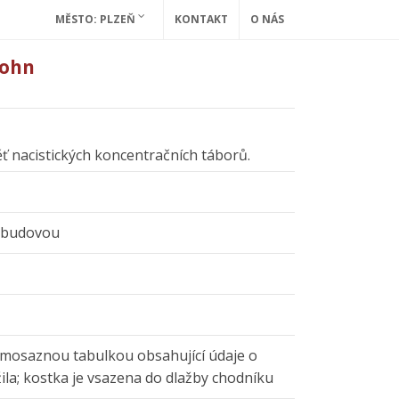
MĚSTO: PLZEŇ
KONTAKT
O NÁS
Kohn
ěť nacistických koncentračních táborů.
d budovou
 mosaznou tabulkou obsahující údaje o
žila; kostka je vsazena do dlažby chodníku