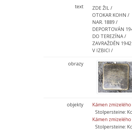
text
ZDE ŽIL /
OTOKAR KOHN /
NAR. 1889 /
DEPORTOVÁN 194
DO TEREZÍNA /
ZAVRAŽDĚN 1942 
V IZBICI /
obrazy
objekty
Kámen zmizelého 
Stolpersteine: 
Kámen zmizelého
Stolpersteine: 