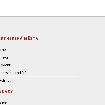
ARTNERSKÁ MĚSTA
Brno
ihlava
Hodonín
herské Hradiště
strava
DKAZY
O nás