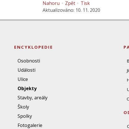
Nahoru
·
Zpět
·
Tisk
Aktualizováno: 10. 11. 2020
ENCYKLOPEDIE
P
Osobnosti
Události
J
Ulice
Objekty
U
Stavby, areály
O
Školy
O
Spolky
Fotogalerie