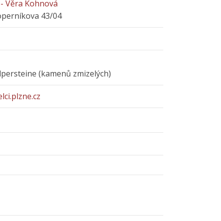
- Věra Kohnová
Koperníkova 43/04
olpersteine (kamenů zmizelých)
lci.plzne.cz