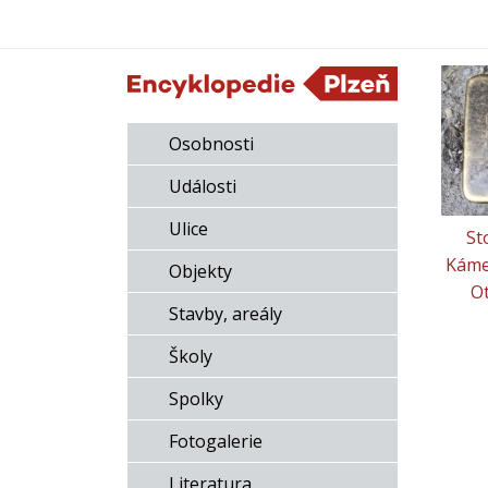
Osobnosti
Události
Ulice
St
Káme
Objekty
O
Stavby, areály
Školy
Spolky
Fotogalerie
Literatura