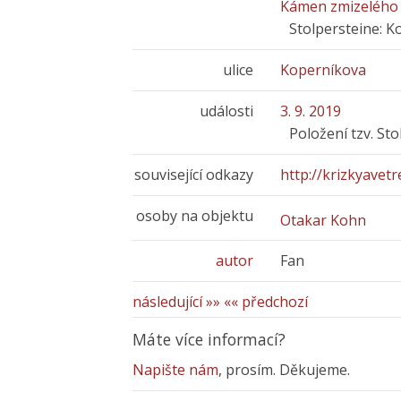
Kámen zmizelého 
Stolpersteine: 
ulice
Koperníkova
události
3. 9. 2019
Položení tzv. St
související odkazy
http://krizkyavetre
osoby na objektu
Otakar Kohn
autor
Fan
následující »»
«« předchozí
Máte více informací?
Napište nám
, prosím. Děkujeme.