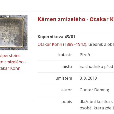
Kámen zmizelého - Otakar 
Koperníkova 43/01
Otakar Kohn (1889–1942)
, úředník a ob
katastr
Plzeň
olpersteine:
n zmizelého -
místo
na chodníku pře
takar Kohn
umístění
3. 9. 2019
autor
Gunter Demnig
popis
dlažební kostka s
osobě, která zde 