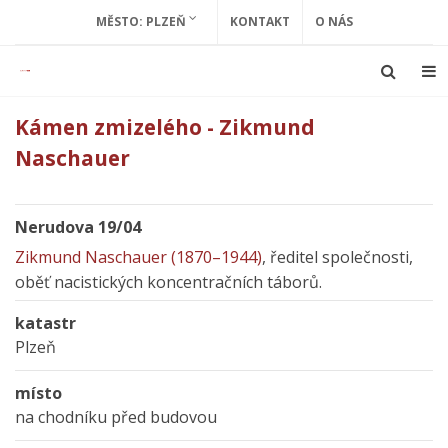
MĚSTO: PLZEŇ
KONTAKT
O NÁS
Kámen zmizelého - Zikmund
Naschauer
Nerudova 19/04
Zikmund Naschauer (1870–1944)
, ředitel společnosti,
oběť nacistických koncentračních táborů.
katastr
Plzeň
místo
na chodníku před budovou