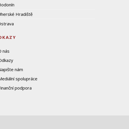
Hodonín
herské Hradiště
strava
DKAZY
O nás
Odkazy
Napište nám
Mediální spolupráce
Finanční podpora