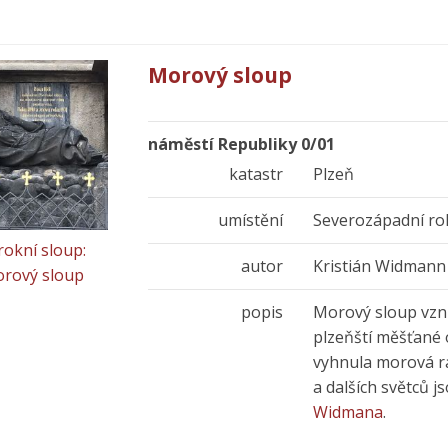
Morový sloup
náměstí Republiky 0/01
katastr
Plzeň
umístění
Severozápadní ro
rokní sloup:
autor
Kristián Widmann
rový sloup
popis
Morový sloup vznik
plzeňští měšťané o
vyhnula morová r
a dalších světců 
Widmana
.