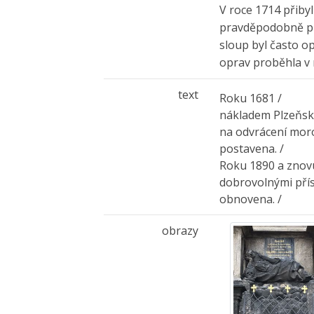
V roce 1714 přiby
pravděpodobně p
sloup byl často op
oprav proběhla v 
text
Roku 1681 /
nákladem Plzeňsk
na odvrácení mor
postavena. /
Roku 1890 a znov
dobrovolnými pří
obnovena. /
obrazy