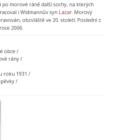
li po morové ráně další sochy, na kterých
racoval i Widmannův syn
Lazar
. Morový
ravován, obzvláště ve 20. století. Poslední z
roce 2006.
é obce /
ové rány /
u roku 1931 /
spěvky /