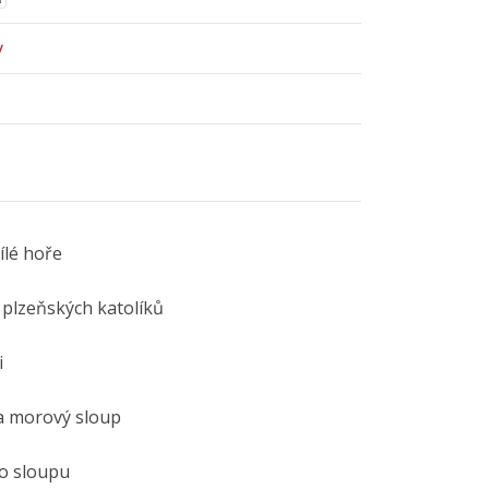
y
ílé hoře
 plzeňských katolíků
i
a morový sloup
o sloupu