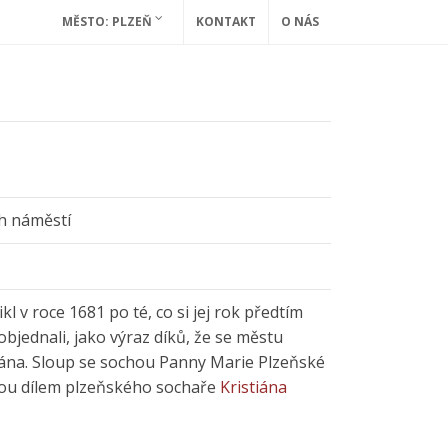
MĚSTO: PLZEŇ
KONTAKT
O NÁS
h náměstí
l v roce 1681 po té, co si jej rok předtím
bjednali, jako výraz díků, že se městu
ána. Sloup se sochou Panny Marie Plzeňské
jsou dílem plzeňského sochaře
Kristiána