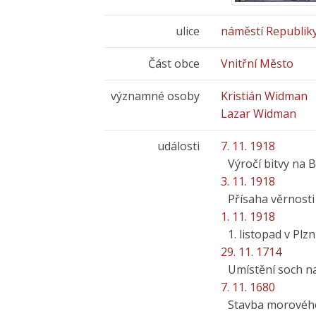
ulice
náměstí Republik
Část obce
Vnitřní Město
významné osoby
Kristián Widman
Lazar Widman
události
7. 11. 1918
Výročí bitvy na B
3. 11. 1918
Přísaha věrnosti
1. 11. 1918
1. listopad v Plzn
29. 11. 1714
Umístění soch n
7. 11. 1680
Stavba morovéh