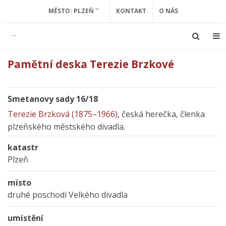
MĚSTO: PLZEŇ
KONTAKT
O NÁS
Pamětní deska Terezie Brzkové
Smetanovy sady 16/18
Terezie Brzková (1875–1966)
, česká herečka, členka
plzeňského městského divadla.
katastr
Plzeň
místo
druhé poschodí Velkého divadla
umístění