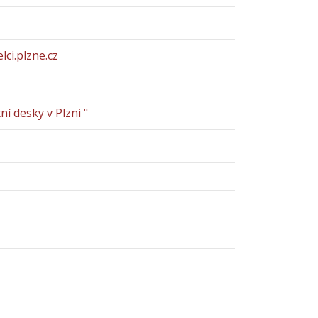
lci.plzne.cz
í desky v Plzni "