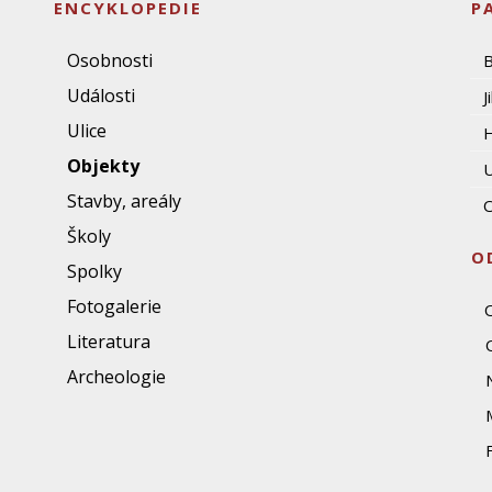
ENCYKLOPEDIE
P
Osobnosti
Události
J
Ulice
Objekty
U
Stavby, areály
O
Školy
O
Spolky
Fotogalerie
Literatura
Archeologie