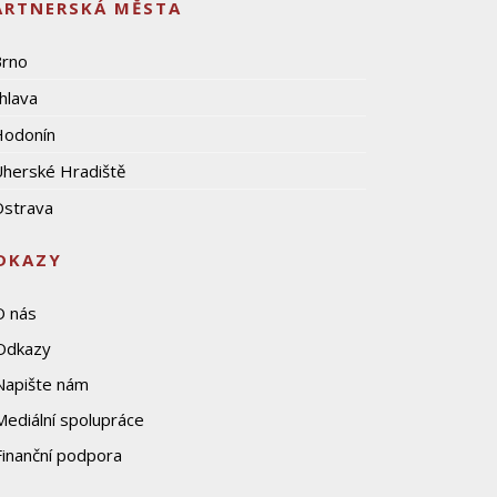
ARTNERSKÁ MĚSTA
Brno
ihlava
Hodonín
herské Hradiště
strava
DKAZY
O nás
Odkazy
Napište nám
Mediální spolupráce
Finanční podpora