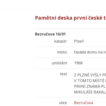
Pamětní deska první české 
Bezručova 16/01
katastr
Plzeň
místo
fasáda domu na r
umístění
1968
text
Z PLZNĚ VYŠLY P
V TOMTO MÍSTĚ B
PRVNÍ ZNÁMÁ PL
MIKULÁŠE BAKALÁ
ulice
Bezručova