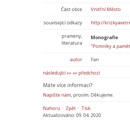
Část obce
Vnitřní Město
související odkazy
http://krizkyavetre
prameny,
Monografie
literatura
"Pomníky a pamětn
autor
Fan
následující »»
«« předchozí
Máte více informací?
Napište nám
, prosím. Děkujeme.
Nahoru
·
Zpět
·
Tisk
Aktualizováno: 09. 04. 2020