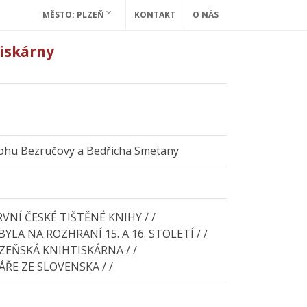
MĚSTO: PLZEŇ
KONTAKT
O NÁS
tiskárny
ohu Bezručovy a Bedřicha Smetany
RVNÍ ČESKÉ TIŠTĚNÉ KNIHY / /
YLA NA ROZHRANÍ 15. A 16. STOLETÍ / /
ZEŇSKÁ KNIHTISKÁRNA / /
ŘE ZE SLOVENSKA / /