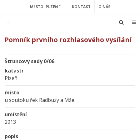
MĚSTO: PLZEŇ
KONTAKT
O NÁS
Pomník prvního rozhlasového vysílání
Štruncovy sady 0/06
katastr
Plzeň
místo
u soutoku řek Radbuzy a Mže
umístění
2013
popis