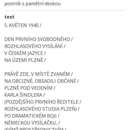
pomník s pamětní deskou
text
5. KVĚTEN 1945 /
DEN PRVNÍHO SVOBODNÉHO /
ROZHLASOVÉHO VYSÍLÁNÍ /
V ČESKÉM JAZYCE /
NA ÚZEMÍ PLZNĚ /
PRÁVĚ ZDE, V MÍSTĚ ZVANÉM /
NA OBCIZNĚ, OBSADILI OBČANÉ /
PLZNĚ POD VEDENÍM /
KARLA ŠINDLERA /
(POZDĚJŠÍHO PRVNÍHO ŘEDITELE /
ROZHLASOVÉHO STUDIA PLZEŇ) /
PO DRAMATICKÉM BOJI /
NĚMECKOU VYSÍLAČKU, /
JEJÍMŽ PROSTŘEDNICTVÍM /