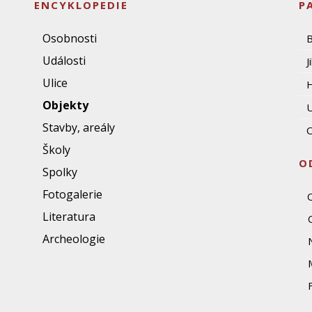
ENCYKLOPEDIE
P
Osobnosti
Události
J
Ulice
Objekty
U
Stavby, areály
O
Školy
O
Spolky
Fotogalerie
Literatura
Archeologie