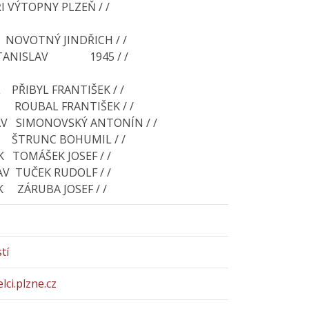
I VÝTOPNY PLZEŇ / /
NOVOTNÝ JINDŘICH / /
TANISLAV 1945 / /
 PŘIBYL FRANTIŠEK / /
 ROUBAL FRANTIŠEK / /
V SIMONOVSKÝ ANTONÍN / /
 ŠTRUNC BOHUMIL / /
 TOMÁŠEK JOSEF / /
V TUČEK RUDOLF / /
K ZÁRUBA JOSEF / /
tí
lci.plzne.cz