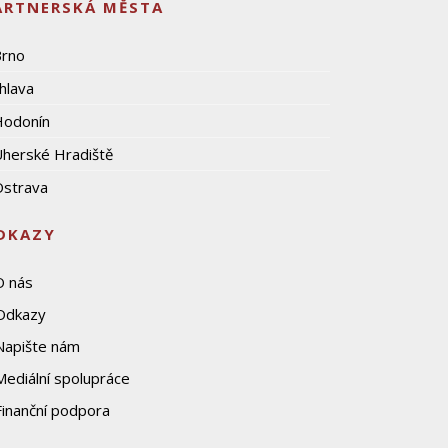
ARTNERSKÁ MĚSTA
Brno
ihlava
Hodonín
herské Hradiště
strava
DKAZY
O nás
Odkazy
Napište nám
Mediální spolupráce
Finanční podpora