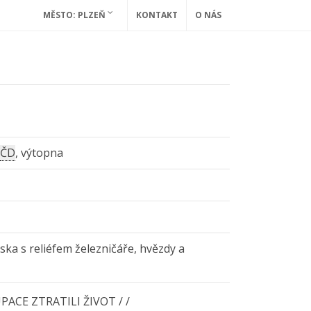
MĚSTO: PLZEŇ
KONTAKT
O NÁS
o
ČD
, výtopna
ska s reliéfem železničáře, hvězdy a
ACE ZTRATILI ŽIVOT / /