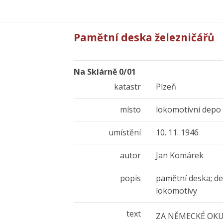
Pamětní deska železničářů
Na Sklárně 0/01
katastr
Plzeň
místo
lokomotivní dep
umístění
10. 11. 1946
autor
Jan Komárek
popis
pamětní deska; de
lokomotivy
text
ZA NĚMECKÉ OKUP