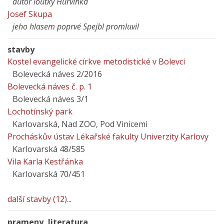
autor loutky Hurvínka
Josef Skupa
jeho hlasem poprvé Spejbl promluvil
stavby
Kostel evangelické církve metodistické v Bolevci
Bolevecká náves 2/2016
Bolevecká náves č. p. 1
Bolevecká náves 3/1
Lochotínský park
Karlovarská, Nad ZOO, Pod Vinicemi
Procháskův ústav Lékařské fakulty Univerzity Karlovy
Karlovarská 48/585
Vila Karla Kestřánka
Karlovarská 70/451
další stavby (12)...
prameny, literatura