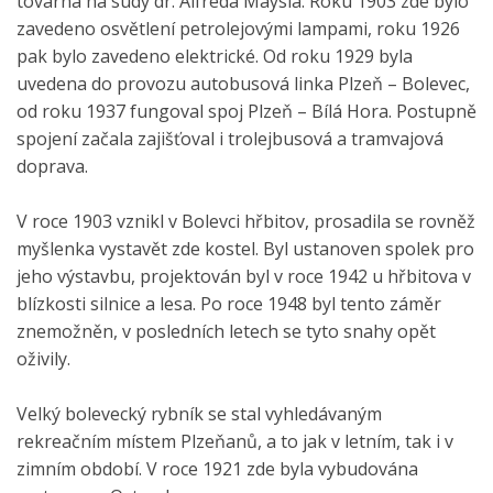
továrna na sudy dr. Alfréda Maysla. Roku 1903 zde bylo
zavedeno osvětlení petrolejovými lampami, roku 1926
pak bylo zavedeno elektrické. Od roku 1929 byla
uvedena do provozu autobusová linka Plzeň – Bolevec,
od roku 1937 fungoval spoj Plzeň – Bílá Hora. Postupně
spojení začala zajišťoval i trolejbusová a tramvajová
doprava.
V roce 1903 vznikl v Bolevci hřbitov, prosadila se rovněž
myšlenka vystavět zde kostel. Byl ustanoven spolek pro
jeho výstavbu, projektován byl v roce 1942 u hřbitova v
blízkosti silnice a lesa. Po roce 1948 byl tento záměr
znemožněn, v posledních letech se tyto snahy opět
oživily.
Velký bolevecký rybník se stal vyhledávaným
rekreačním místem Plzeňanů, a to jak v letním, tak i v
zimním období. V roce 1921 zde byla vybudována