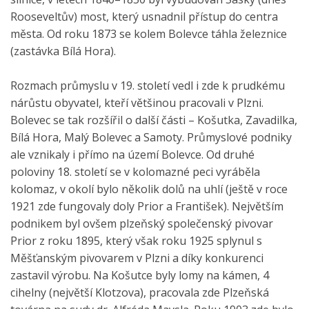
Rooseveltův) most, který usnadnil přístup do centra
města. Od roku 1873 se kolem Bolevce táhla železnice
(zastávka Bílá Hora).
Rozmach průmyslu v 19. století vedl i zde k prudkému
nárůstu obyvatel, kteří většinou pracovali v Plzni.
Bolevec se tak rozšířil o další části – Košutka, Zavadilka,
Bílá Hora, Malý Bolevec a Samoty. Průmyslové podniky
ale vznikaly i přímo na území Bolevce. Od druhé
poloviny 18. století se v kolomazné peci vyráběla
kolomaz, v okolí bylo několik dolů na uhlí (ještě v roce
1921 zde fungovaly doly Prior a František). Největším
podnikem byl ovšem plzeňský společenský pivovar
Prior z roku 1895, který však roku 1925 splynul s
Měšťanským pivovarem v Plzni a díky konkurenci
zastavil výrobu. Na Košutce byly lomy na kámen, 4
cihelny (největší Klotzova), pracovala zde Plzeňská