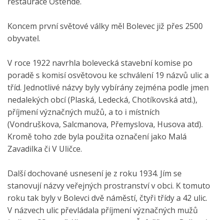
restaurace Ostende.
Koncem první světové války měl Bolevec již přes 2500
obyvatel.
V roce 1922 navrhla bolevecká stavební komise po
poradě s komisí osvětovou ke schválení 19 názvů ulic a
tříd. Jednotlivé názvy byly vybírány zejména podle jmen
nedalekých obcí (Plaská, Ledecká, Chotíkovská atd.),
příjmení význačných mužů, a to i místních
(Vondruškova, Salcmanova, Přemyslova, Husova atd).
Kromě toho zde byla použita označení jako Malá
Zavadilka či V Uličce.
Další dochované usnesení je z roku 1934. Jím se
stanovují názvy veřejných prostranství v obci. K tomuto
roku tak byly v Bolevci dvě náměstí, čtyři třídy a 42 ulic.
V názvech ulic převládala příjmení význačných mužů