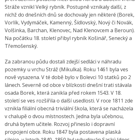
Stráže vznikl Velký rybník. Postupně vznikaly další, z
nichž do dnešních dnů se dochovaly jen některé (Borek,
Vorlík, Vydymáček, Kamenný, Šídlovský, Nový či Novák,
Volšinka, Barchan, Klenovec, Nad Klenovcem a Beroun).
Na počátku 18. století přibyl rybník Košinář, Senecký a
Třemošenský.
Za zabranou půdu dostali zdejší sedláci v náhradu
pozemky u vrchu Stráž (Mikulka). Roku 1461 byla ves
nově vysazena. V té době bylo v Bolevci 10 statků po 2
lánech. Severně od obce v blízkosti dnešní trati stávala
osada Borek, která zanikla před rokem 1543. V 18.
století se ves rozšířila o další usedlosti. V roce 1811 zde
vznikla filiální obecná triviální škola, která se nacházela
v chalupě o dvou místnostech. Jedna byla učebnou,
druhá bytem učitele. Rozvoj přineslo i dopravní
propojení obce. Roku 1847 byla postavena plaská
silnice, v letech 1840–1850 byl vybudován Saský (dnes