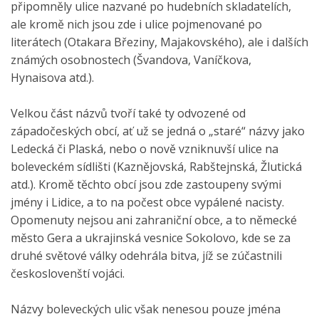
připomněly ulice nazvané po hudebních skladatelích,
ale kromě nich jsou zde i ulice pojmenované po
literátech (Otakara Březiny, Majakovského), ale i dalších
známých osobnostech (Švandova, Vaníčkova,
Hynaisova atd.).
Velkou část názvů tvoří také ty odvozené od
západočeských obcí, ať už se jedná o „staré“ názvy jako
Ledecká či Plaská, nebo o nově vzniknuvší ulice na
boleveckém sídlišti (Kaznějovská, Rabštejnská, Žlutická
atd.). Kromě těchto obcí jsou zde zastoupeny svými
jmény i Lidice, a to na počest obce vypálené nacisty.
Opomenuty nejsou ani zahraniční obce, a to německé
město Gera a ukrajinská vesnice Sokolovo, kde se za
druhé světové války odehrála bitva, jíž se zúčastnili
českoslovenští vojáci.
Názvy boleveckých ulic však nenesou pouze jména