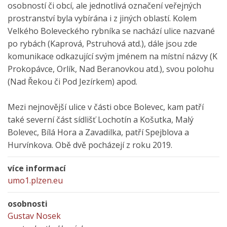
osobností či obcí, ale jednotlivá označení veřejných
prostranství byla vybírána i z jiných oblastí. Kolem
Velkého Boleveckého rybníka se nachází ulice nazvané
po rybách (Kaprová, Pstruhová atd.), dále jsou zde
komunikace odkazující svým jménem na místní názvy (K
Prokopávce, Orlík, Nad Beranovkou atd.), svou polohu
(Nad Řekou či Pod Jezírkem) apod.
Mezi nejnovější ulice v části obce Bolevec, kam patří
také severní část sídlišť Lochotín a Košutka, Malý
Bolevec, Bílá Hora a Zavadilka, patří Spejblova a
Hurvínkova. Obě dvě pocházejí z roku 2019.
více informací
umo1.plzen.eu
osobnosti
Gustav Nosek