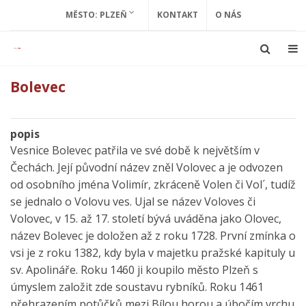
MĚSTO: PLZEŇ
KONTAKT
O NÁS
Bolevec
popis
Vesnice Bolevec patřila ve své době k největším v
Čechách. Její původní název zněl Volovec a je odvozen
od osobního jména Volimír, zkráceně Volen či Vol´, tudíž
se jednalo o Volovu ves. Ujal se název Voloves či
Volovec, v 15. až 17. století bývá uváděna jako Olovec,
název Bolevec je doložen až z roku 1728. První zmínka o
vsi je z roku 1382, kdy byla v majetku pražské kapituly u
sv. Apolináře. Roku 1460 ji koupilo město Plzeň s
úmyslem založit zde soustavu rybníků. Roku 1461
přehrazením potůčků mezi Bílou horou a úbočím vrchu