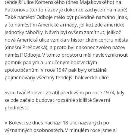
tehdejší ulice Komenského (dnes Majakovského) na
Pattonovu (tento název je dokonce zachycen na mapě).
Také náměstí Odboje mělo být původně nazváno jinak,
a to náměstím Americké armády, jelikož zde americké
jednotky tábořily. Návrh byl ovšem zamítnut, jelikož
nová Americká ulice vznikla v historickém centru města
(dnešní Prešovská), a proto byl nakonec zvolen název
náměstí Odboje. V tomto prostoru měl navíc vzniknout
pomník padlým a umučeným boleveckým
spoluobčanům. V roce 1947 pak byly oficiálně
pojmenovány všechny tehdejší bolevecké ulice.
Svou tvář Bolevec ztratil především po roce 1974, kdy
se zde začalo budovat rozsáhlé sídliště Severní
předměstí.
V Bolevci se dnes nachází 18 ulic nazvaných po
významných osobnostech. V minulém roce jsme si