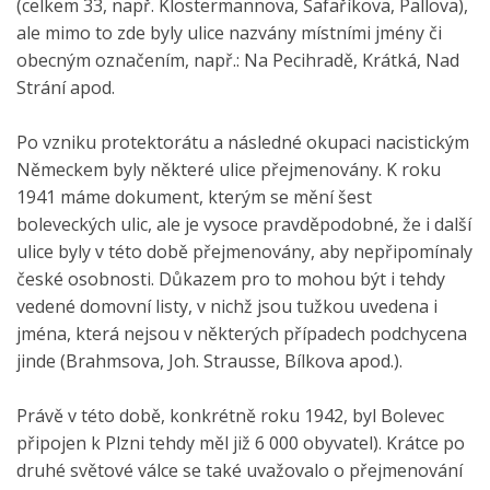
(celkem 33, např. Klostermannova, Šafaříkova, Pallova),
ale mimo to zde byly ulice nazvány místními jmény či
obecným označením, např.: Na Pecihradě, Krátká, Nad
Strání apod.
Po vzniku protektorátu a následné okupaci nacistickým
Německem byly některé ulice přejmenovány. K roku
1941 máme dokument, kterým se mění šest
boleveckých ulic, ale je vysoce pravděpodobné, že i další
ulice byly v této době přejmenovány, aby nepřipomínaly
české osobnosti. Důkazem pro to mohou být i tehdy
vedené domovní listy, v nichž jsou tužkou uvedena i
jména, která nejsou v některých případech podchycena
jinde (Brahmsova, Joh. Strausse, Bílkova apod.).
Právě v této době, konkrétně roku 1942, byl Bolevec
připojen k Plzni tehdy měl již 6 000 obyvatel). Krátce po
druhé světové válce se také uvažovalo o přejmenování