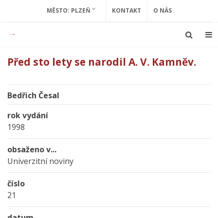
MĚSTO: PLZEŇ
KONTAKT
O NÁS
Před sto lety se narodil A. V. Kamněv.
Bedřich Česal
rok vydání
1998
obsaženo v...
Univerzitní noviny
číslo
21
datum