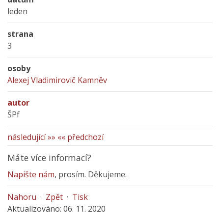
leden
strana
3
osoby
Alexej Vladimirovič Kamněv
autor
ŠPf
následující »»
«« předchozí
Máte více informací?
Napište nám
, prosím. Děkujeme.
Nahoru
·
Zpět
·
Tisk
Aktualizováno: 06. 11. 2020