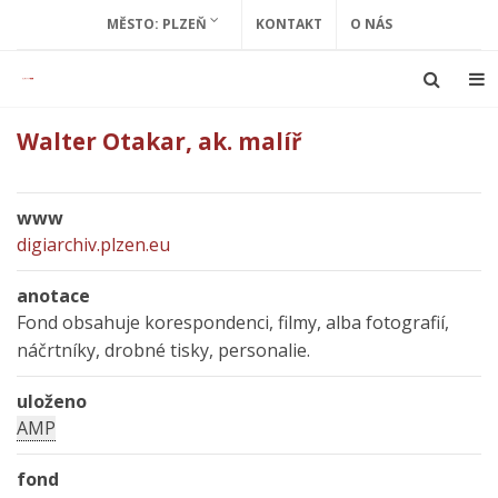
MĚSTO: PLZEŇ
KONTAKT
O NÁS
Walter Otakar, ak. malíř
www
digiarchiv.plzen.eu
anotace
Fond obsahuje korespondenci, filmy, alba fotografií,
náčrtníky, drobné tisky, personalie.
uloženo
AMP
fond