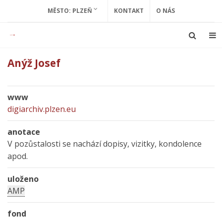
MĚSTO: PLZEŇ
KONTAKT
O NÁS
Anýž Josef
www
digiarchiv.plzen.eu
anotace
V pozůstalosti se nachází dopisy, vizitky, kondolence
apod.
uloženo
AMP
fond