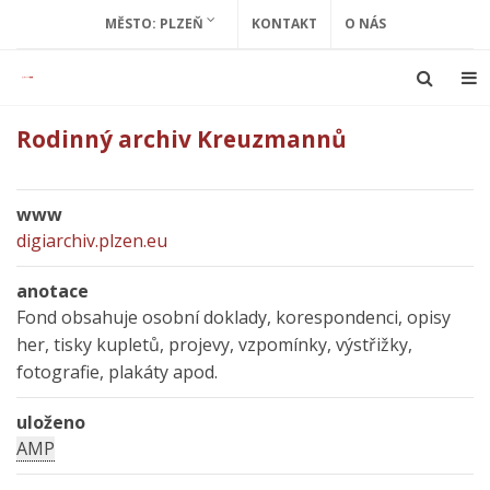
MĚSTO: PLZEŇ
KONTAKT
O NÁS
Rodinný archiv Kreuzmannů
www
digiarchiv.plzen.eu
anotace
Fond obsahuje osobní doklady, korespondenci, opisy
her, tisky kupletů, projevy, vzpomínky, výstřižky,
fotografie, plakáty apod.
uloženo
AMP