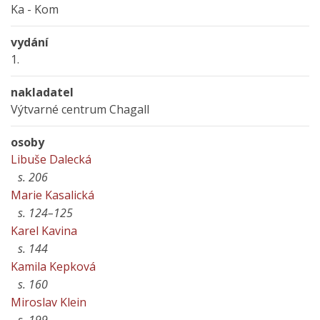
Ka - Kom
vydání
1.
nakladatel
Výtvarné centrum Chagall
osoby
Libuše Dalecká
s. 206
Marie Kasalická
s. 124–125
Karel Kavina
s. 144
Kamila Kepková
s. 160
Miroslav Klein