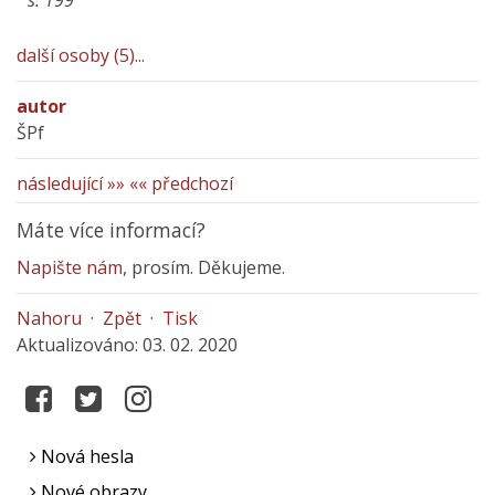
s. 199
další osoby (5)...
autor
ŠPf
následující »»
«« předchozí
Máte více informací?
Napište nám
, prosím. Děkujeme.
Nahoru
·
Zpět
·
Tisk
Aktualizováno: 03. 02. 2020
Nová hesla
Nové obrazy