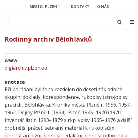
MĚSTO: PLZEŇ
KONTAKT
O NÁS
Rodinný archiv Bělohlávků
www
digiarchiv.plzen.eu
anotace
Při pořádání byl fond rozdělen do deseti základních
skupin: doklady, korespondence, rukopisy (strojopisy
prací dr. Bělohlávka: Kronika města Plzně r. 1956, 1957,
1962, Dějiny Plzně I. (1964), Plzeň 1945–1970 (1970,
Inventář listin 1293–1879 s rkp. vpisy 1965–1976 a další
drobnější práce), sebraný materiál k rukopisům,
činnost archivní, činnost redakční, činnost odborná a