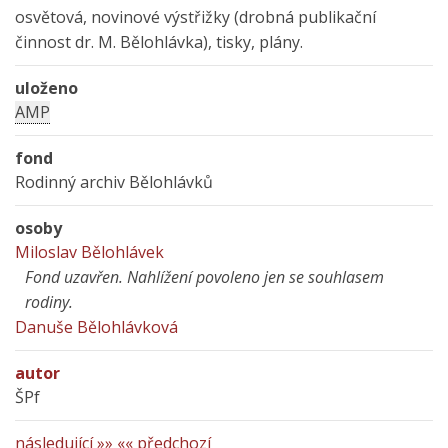
osvětová, novinové výstřižky (drobná publikační
činnost dr. M. Bělohlávka), tisky, plány.
uloženo
AMP
fond
Rodinný archiv Bělohlávků
osoby
Miloslav Bělohlávek
Fond uzavřen. Nahlížení povoleno jen se souhlasem
rodiny.
Danuše Bělohlávková
autor
ŠPf
následující »»
«« předchozí