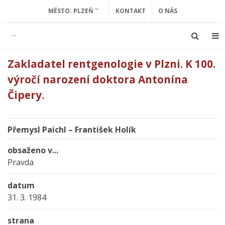
MĚSTO: PLZEŇ
KONTAKT
O NÁS
Zakladatel rentgenologie v Plzni. K 100.
výročí narození doktora Antonína
Čipery.
Přemysl Paichl – František Holík
obsaženo v...
Pravda
datum
31. 3. 1984
strana