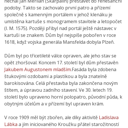
nechal Jan Merlian (Škarpalin) přestavět do renesanční
podoby. Takto se zachovalo první patro a přízemí
společně s kamenným portálem v jehož klenáku je
umístěna kartuše s monogramem stavitele a letopočet
(I. M. 1575). Později přibyl nad portál ještě nástavec v
kartuši se znakem. Dům byl nejspíše pobořen v roce
1618, když vojska generála Mansfelda dobyla Plzeň.
Dům byl po třicetileté válce opraven, ale jeho stav se
opět zhoršoval. Koncem 17. století byl dům přestavěn
Jakubem Augustonem mladším
.Fasáda byla zdobena
štukovými ozdobami a plastikou a byla znatelně
barokisována. Celá přestavba byla zakončena novým
štítem, a úpravou zadního stavení. Ve 30. letech 19.
století bylo upraveno horní polopatro, původní půda, k
obytným účelům a v přízemí byl upraven krám.
V roce 1909 měl být zbořen, ale díky aktivitě
Ladislava
Lábka
a jím iniciovaného Kroužku přátel starožitností