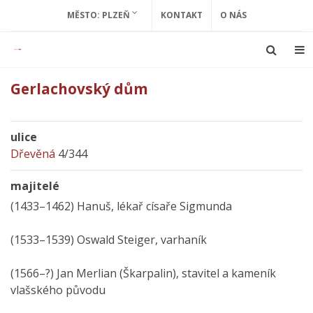
MĚSTO: PLZEŇ
KONTAKT
O NÁS
Gerlachovský dům
ulice
Dřevěná
4/344
majitelé
(1433–1462) Hanuš, lékař císaře Sigmunda
(1533–1539) Oswald Steiger, varhaník
(1566–?) Jan Merlian (Škarpalin), stavitel a kameník
vlašského původu