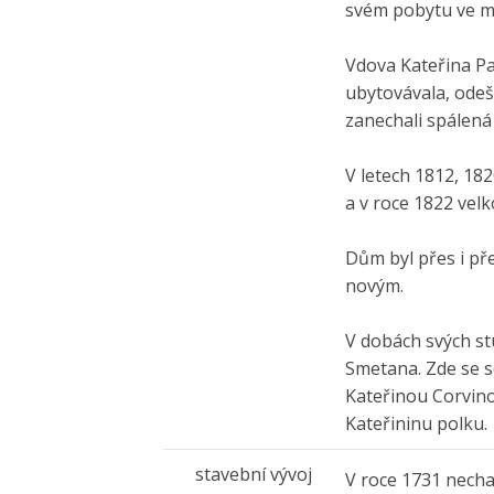
svém pobytu ve mě
Vdova Kateřina Pa
ubytovávala, odešl
zanechali spálená 
V letech 1812, 182
a v roce 1822 ve
Dům byl přes i př
novým.
V dobách svých st
Smetana. Zde se s
Kateřinou Corvino
Kateřininu polku.
stavební vývoj
V roce 1731 nech