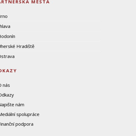
ARTNERSKÁ MĚSTA
Brno
ihlava
Hodonín
herské Hradiště
strava
DKAZY
O nás
Odkazy
Napište nám
Mediální spolupráce
Finanční podpora