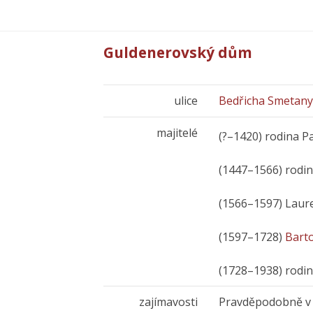
Guldenerovský dům
ulice
Bedřicha Smetan
majitelé
(?–1420) rodina P
(1447–1566) rodi
(1566–1597) Laur
(1597–1728)
Barto
(1728–1938) rodi
zajímavosti
Pravděpodobně v t