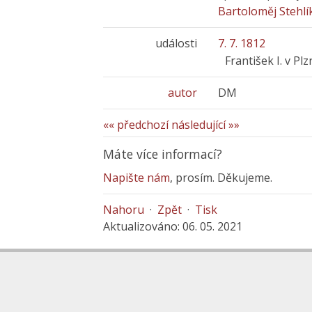
Bartoloměj Stehlík
události
7. 7. 1812
František I. v Plz
autor
DM
«« předchozí
následující »»
Máte více informací?
Napište nám
, prosím. Děkujeme.
Nahoru
·
Zpět
·
Tisk
Aktualizováno: 06. 05. 2021