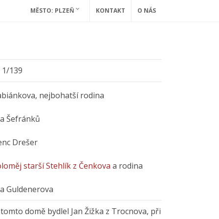
MĚSTO: PLZEŇ
KONTAKT
O NÁS
y
1/139
abiánkova, nejbohatší rodina
na Šefránků
enc Drešer
loměj starší Stehlík z Čenkova
a rodina
na Guldenerova
omto domě bydlel Jan Žižka z Trocnova, při