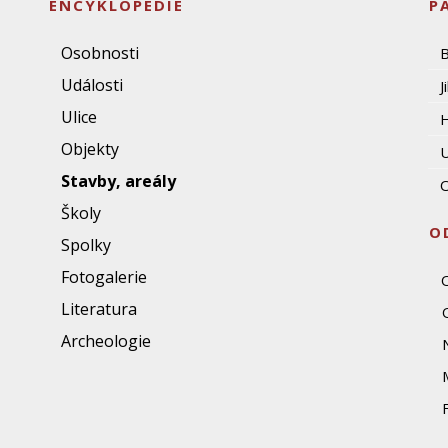
ENCYKLOPEDIE
P
Osobnosti
Události
J
Ulice
Objekty
U
Stavby, areály
O
Školy
O
Spolky
Fotogalerie
Literatura
Archeologie