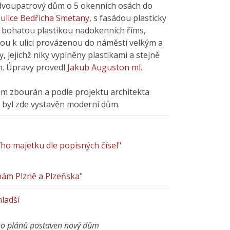
dvoupatrový dům o 5 okenních osách do
o
ulice Bedřicha Smetany
, s fasádou plasticky
, bohatou plastikou nadokenních říms,
ou k ulici provázenou do náměstí velkým a
, jejichž niky vyplněny plastikami a stejně
. Úpravy provedl
Jakub Auguston ml.
ům zbourán a podle projektu architekta
a
byl zde vystavěn moderní dům.
o majetku dle popisných čísel"
inám Plzně a Plzeňska"
ladší
ho plánů postaven nový dům