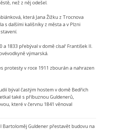
stě, než z něj odešel.
biánková, která Jana Žižku z Trocnova
a s dalšími kališníky z města a v Plzni
stavení.
0 a 1833 přebýval v domě císař František II.
lkovévodkyně výmarská.
es protesty v roce 1911 zbourán a nahrazen
udií býval častým hostem v domě Bedřich
etkal také s příbuznou Guldenerů,
vou, které v červnu 1841 věnoval
al Bartoloměj Guldener přestavět budovu na