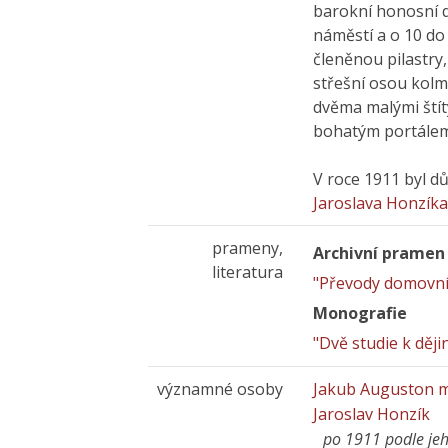
barokní honosní 
náměstí a o 10 d
členěnou pilastry
střešní osou kolm
dvěma malými štíty
bohatým portálem
V roce 1911 byl d
Jaroslava Honzík
prameny,
Archivní pramen
literatura
"Převody domovníh
Monografie
"Dvě studie k děj
významné osoby
Jakub Auguston m
Jaroslav Honzík
po 1911 podle je