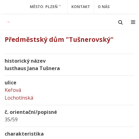
MĚSTO: PLZEŇ
KONTAKT
O NÁS
Předměstský dům "Tušnerovský"
historický název
lusthaus Jana Tušnera
ulice
Keřová
Lochotínská
č. orientační/popisné
35/59
charakteristika