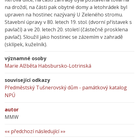
na droždí, na části pak obytné domy a letohrádek byl
upraven na hostinec nazývaný U Zeleného stromu.
Stavební úpravy v 80. letech 19. stol. (dvorní přístavek s
pavlačí) a ve 20. letech 20. století (částečně prosklena
pavlač). Sloužil jako hostinec se zázemím v zahradě
(sklípek, kuželník).
významné osoby
Marie Alžběta Habsbursko-Lotrinská
související odkazy
Předměstský Tušnerovský dům - památkový katalog
NPÚ
autor
MMW
«« předchozí
následující »»