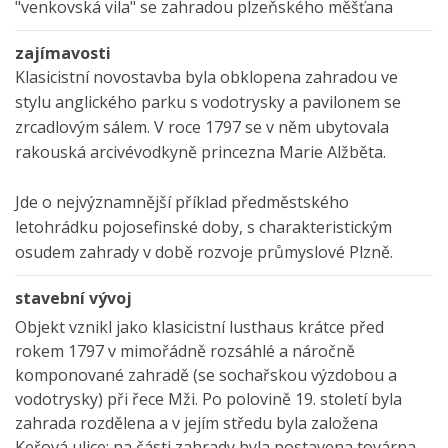
"venkovská vila" se zahradou plzeňského měšťana
zajímavosti
Klasicistní novostavba byla obklopena zahradou ve
stylu anglického parku s vodotrysky a pavilonem se
zrcadlovým sálem. V roce 1797 se v něm ubytovala
rakouská arcivévodkyně princezna Marie Alžběta.
Jde o nejvýznamnější příklad předměstského
letohrádku pojosefinské doby, s charakteristickým
osudem zahrady v době rozvoje průmyslové Plzně.
stavební vývoj
Objekt vznikl jako klasicistní lusthaus krátce před
rokem 1797 v mimořádně rozsáhlé a náročně
komponované zahradě (se sochařskou výzdobou a
vodotrysky) při řece Mži. Po polovině 19. století byla
zahrada rozdělena a v jejím středu byla založena
Keřová ulice; na části zahrady byla postavena továrna