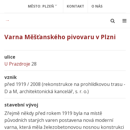
MĚSTO: PLZEŇ
KONTAKT
O NÁS
Varna Měšťanského pivovaru v Plzni
ulice
U Prazdroje
28
vznik
před 1919 / 2008 (rekonstrukce na prohlídkovou trasu -
D a M, architektonická kancelář, s. r. o.)
stavební vývoj
Zřejmě někdy před rokem 1919 byla na místě
původních starých varen postavena nová moderní
varna, která měla železobetonovou nosnou konstrukci