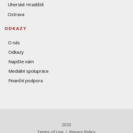
Uherské Hradiště
Ostrava
ODKAZY
O nás
Odkazy
Napište nám
Mediální spolupráce
Finanční podpora
2020
Terms of Use
/
Privacy Policy