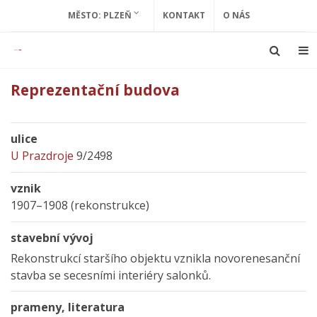
MĚSTO: PLZEŇ
KONTAKT
O NÁS
Reprezentační budova
ulice
U Prazdroje
9/2498
vznik
1907–1908 (rekonstrukce)
stavební vývoj
Rekonstrukcí staršího objektu vznikla novorenesanční
stavba se secesními interiéry salonků.
prameny, literatura