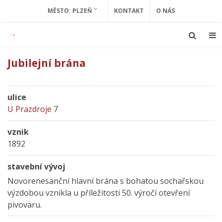
MĚSTO: PLZEŇ
KONTAKT
O NÁS
Jubilejní brána
ulice
U Prazdroje
7
vznik
1892
stavební vývoj
Novorenesanční hlavní brána s bohatou sochařskou
výzdobou vznikla u příležitosti 50. výročí otevření
pivovaru.