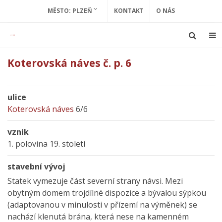
MĚSTO: PLZEŇ
KONTAKT
O NÁS
Koterovská náves č. p. 6
ulice
Koterovská náves
6/6
vznik
1. polovina 19. století
stavební vývoj
Statek vymezuje část severní strany návsi. Mezi
obytným domem trojdílné dispozice a bývalou sýpkou
(adaptovanou v minulosti v přízemí na výměnek) se
nachází klenutá brána, která nese na kamenném