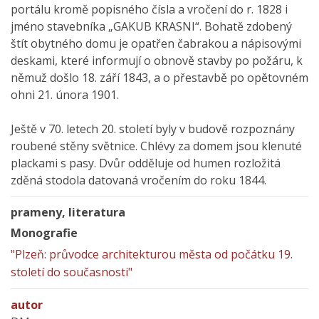
portálu kromě popisného čísla a vročení do r. 1828 i
jméno stavebníka „GAKUB KRASNI“. Bohatě zdobený
štít obytného domu je opatřen čabrakou a nápisovými
deskami, které informují o obnově stavby po požáru, k
němuž došlo 18. září 1843, a o přestavbě po opětovném
ohni 21. února 1901.
Ještě v 70. letech 20. století byly v budově rozpoznány
roubené stěny světnice. Chlévy za domem jsou klenuté
plackami s pasy. Dvůr odděluje od humen rozložitá
zděná stodola datovaná vročením do roku 1844.
prameny, literatura
Monografie
"Plzeň: průvodce architekturou města od počátku 19.
století do současnosti"
autor