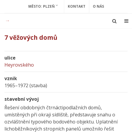
MĚSTO: PLZEŇ
KONTAKT
O NÁS
7 věžových domů
ulice
Heyrovského
vznik
1965–1972 (stavba)
stavební vývoj
Řešení obdobných čtrnáctipodlažních domů,
umístěných při okraji sídliště, představuje snahu o
ozvláštnění typového bodového objektu. Uplatnění
lichoběžníkových stropních panelů umožnilo řešit