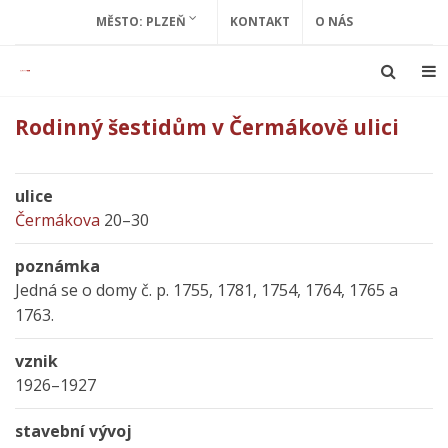
MĚSTO: PLZEŇ
KONTAKT
O NÁS
Rodinný šestidům v Čermákově ulici
ulice
Čermákova
20–30
poznámka
Jedná se o domy č. p. 1755, 1781, 1754, 1764, 1765 a
1763.
vznik
1926–1927
stavební vývoj