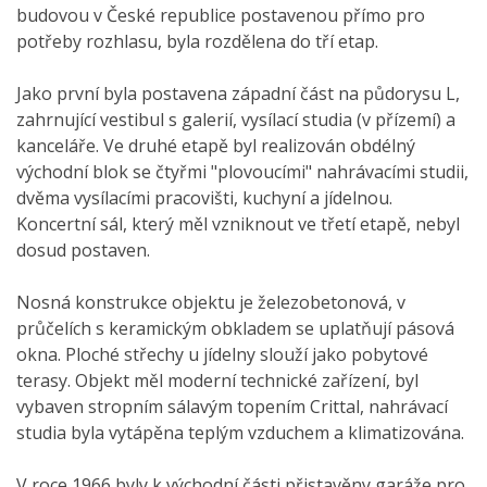
budovou v České republice postavenou přímo pro
potřeby rozhlasu, byla rozdělena do tří etap.
Jako první byla postavena západní část na půdorysu L,
zahrnující vestibul s galerií, vysílací studia (v přízemí) a
kanceláře. Ve druhé etapě byl realizován obdélný
východní blok se čtyřmi "plovoucími" nahrávacími studii,
dvěma vysílacími pracovišti, kuchyní a jídelnou.
Koncertní sál, který měl vzniknout ve třetí etapě, nebyl
dosud postaven.
Nosná konstrukce objektu je železobetonová, v
průčelích s keramickým obkladem se uplatňují pásová
okna. Ploché střechy u jídelny slouží jako pobytové
terasy. Objekt měl moderní technické zařízení, byl
vybaven stropním sálavým topením Crittal, nahrávací
studia byla vytápěna teplým vzduchem a klimatizována.
V roce 1966 byly k východní části přistavěny garáže pro