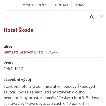
MĚSTO: PLZEŇ
KONTAKT
O NÁS
Hotel Škoda
ulice
náměstí Českých Bratří
10/2476
vznik
1964–1967
stavební vývoj
Stavbou hotelu (a administrativní budovy Škodových
závodů) byl ze západní strany uzavřen dlouho
nedokončený prostor náměstí Českých bratří. Budova
sestává z výškové ubytovací části o 10 patrech (s