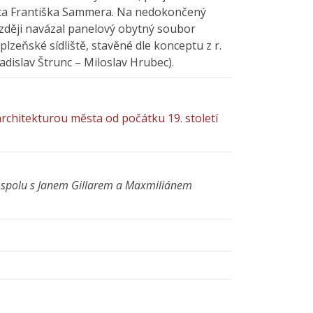
ekta Františka Sammera. Na nedokončený
ději navázal panelový obytný soubor
plzeňské sídliště, stavěné dle konceptu z r.
ladislav Štrunc – Miloslav Hrubec).
architekturou města od počátku 19. století
spolu s Janem Gillarem a Maxmiliánem