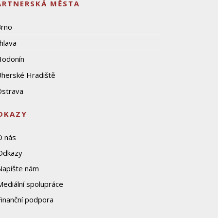
ARTNERSKÁ MĚSTA
Brno
ihlava
Hodonín
herské Hradiště
strava
DKAZY
O nás
Odkazy
Napište nám
Mediální spolupráce
Finanční podpora