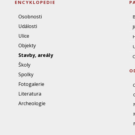
ENCYKLOPEDIE
P
Osobnosti
Události
J
Ulice
Objekty
U
Stavby, areály
O
Školy
O
Spolky
Fotogalerie
Literatura
Archeologie