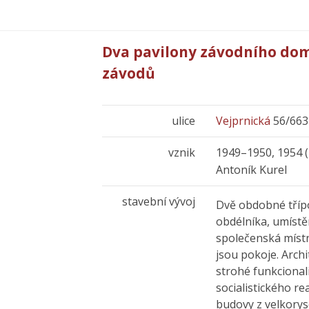
Dva pavilony závodního do
závodů
ulice
Vejprnická
56/663
vznik
1949–1950, 1954 (
Antoník Kurel
stavební vývoj
Dvě obdobné tříp
obdélníka, umístě
společenská místn
jsou pokoje. Arch
strohé funkcional
socialistického re
budovy z velkorys