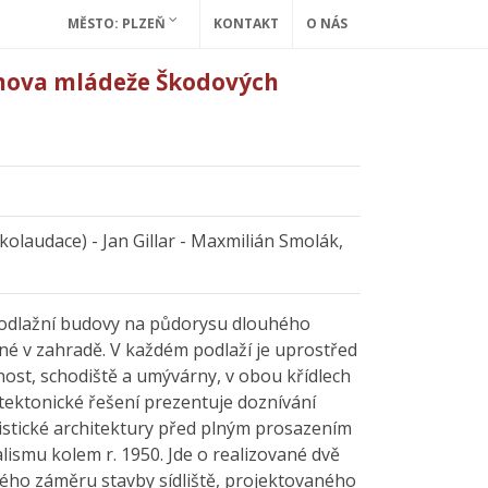
MĚSTO: PLZEŇ
KONTAKT
O NÁS
mova mládeže Škodových
kolaudace) - Jan Gillar - Maxmilián Smolák,
odlažní budovy na půdorysu dlouhého
né v zahradě. V každém podlaží je uprostřed
ost, schodiště a umývárny, v obou křídlech
itektonické řešení prezentuje doznívání
istické architektury před plným prosazením
alismu kolem r. 1950. Jde o realizované dvě
ého záměru stavby sídliště, projektovaného