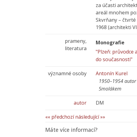
za účasti archit
areál mnohem poz
Skvrňany – čtvrté 
1968 (architekti V
prameny,
Monografie
literatura
"Plzeň: průvodce 
do současnosti"
významné osoby
Antonín Kurel
1950–1954 autor 
Smolákem
autor
DM
«« předchozí
následující »»
Máte více informací?