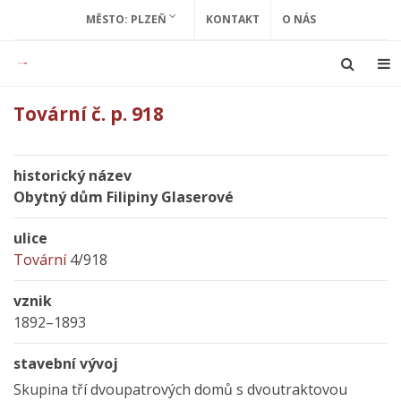
MĚSTO: PLZEŇ
KONTAKT
O NÁS
Tovární č. p. 918
historický název
Obytný dům Filipiny Glaserové
ulice
Tovární
4/918
vznik
1892–1893
stavební vývoj
Skupina tří dvoupatrových domů s dvoutraktovou