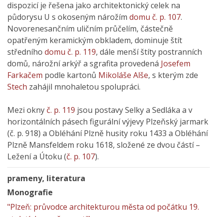
dispozicí je řešena jako architektonický celek na
půdorysu U s okoseným nárožím
domu č. p. 107
.
Novorenesančním uličním průčelím, částečně
opatřeným keramickým obkladem, dominuje štít
středního
domu č. p. 119
, dále menší štíty postranních
domů, nárožní arkýř a sgrafita provedená
Josefem
Farkačem
podle kartonů
Mikoláše Alše
, s kterým zde
Stech
zahájil mnohaletou spolupráci.
Mezi okny
č. p. 119
jsou postavy Selky a Sedláka a v
horizontálních pásech figurální výjevy Plzeňský jarmark
(č. p. 918) a Obléhání Plzně husity roku 1433 a Obléhání
Plzně Mansfeldem roku 1618, složené ze dvou částí –
Ležení a Útoku (
č. p. 107
).
prameny, literatura
Monografie
"Plzeň: průvodce architekturou města od počátku 19.