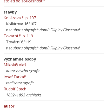
století do současnosti"
stavby
Kollárova č. p. 107
Kollárova 16/107
v souboru obytných domů Filipiny Glaserové
Tovární č. p. 119
Tovární 6/119
v souboru obytných domů Filipiny Glaserové
významné osoby
Mikoláš Aleš
autor návrhu sgrafit
Josef Farkač
realizátor sgrafit
Rudolf Štech
1892–1893 architekt
autor