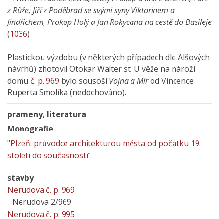
z Růže, Jiří z Poděbrad se svými syny Viktorinem a
Jindřichem, Prokop Holý a Jan Rokycana na cestě do Basileje
(
1036
)
Plastickou výzdobu (v některých případech dle Alšových
návrhů) zhotovil Otokar Walter st. U věže na nároží
domu
č. p. 969
bylo sousoší
Vojna a Mír
od Vincence
Ruperta Smolíka (nedochováno).
prameny, literatura
Monografie
"Plzeň: průvodce architekturou města od počátku 19.
století do současnosti"
stavby
Nerudova č. p. 969
Nerudova 2/969
Nerudova č. p. 995