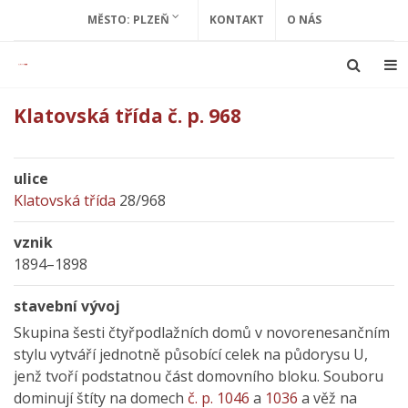
MĚSTO: PLZEŇ
KONTAKT
O NÁS
Klatovská třída č. p. 968
ulice
Klatovská třída
28/968
vznik
1894–1898
stavební vývoj
Skupina šesti čtyřpodlažních domů v novorenesančním
stylu vytváří jednotně působící celek na půdorysu U,
jenž tvoří podstatnou část domovního bloku. Souboru
dominují štíty na domech
č. p. 1046
a
1036
a věž na