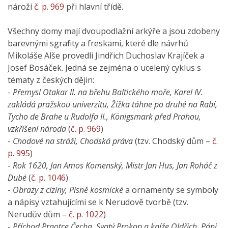
nároží
č. p. 969
při hlavní třídě.
Všechny domy mají dvoupodlažní arkýře a jsou zdobeny
barevnými sgrafity a freskami, které dle návrhů
Mikoláše Alše provedli Jindřich Duchoslav Krajíček a
Josef Bosáček. Jedná se zejména o ucelený cyklus s
tématy z českých dějin:
-
Přemysl Otakar II. na břehu Baltického moře, Karel IV.
zakládá pražskou univerzitu, Žižka táhne po druhé na Rabí,
Tycho de Brahe u Rudolfa II., Königsmark před Prahou,
vzkříšení národa
(
č. p. 969
)
-
Chodové na stráži, Chodská práva
(tzv. Chodský dům –
č.
p. 995
)
-
Rok 1620, Jan Amos Komenský, Mistr Jan Hus, Jan Roháč z
Dubé
(
č. p. 1046
)
-
Obrazy z ciziny, Písně kosmické
a ornamenty se symboly
a nápisy vztahujícími se k Nerudově tvorbě (tzv.
Nerudův dům –
č. p. 1022
)
-
Příchod Praotce Čecha, Svatý Prokop a kníže Oldřich, Páni