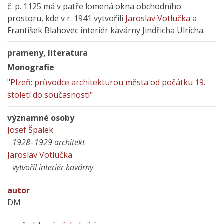
č. p. 1125 má v patře lomená okna obchodního
prostoru, kde v r. 1941 vytvořili
Jaroslav Votlučka
a
František Blahovec interiér kavárny Jindřicha Ulricha.
prameny, literatura
Monografie
"Plzeň: průvodce architekturou města od počátku 19.
století do současnosti"
významné osoby
Josef Špalek
1928–1929 architekt
Jaroslav Votlučka
vytvořil interiér kavárny
autor
DM