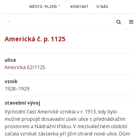
MĚSTO: PLZEŇ
KONTAKT
O NÁS
Americká č. p. 1125
ulice
Americká
62/1125
vznik
1928–1929
stavební vývoj
Východní část Americké vznikla v r. 1913, kdy bylo
možné propojit dosavadní úsek ulice s přednádražím
prostorem a Nádražní třídou. V meziválečném období
začala vznikat zástavba při jižní straně nové ulice. Dům