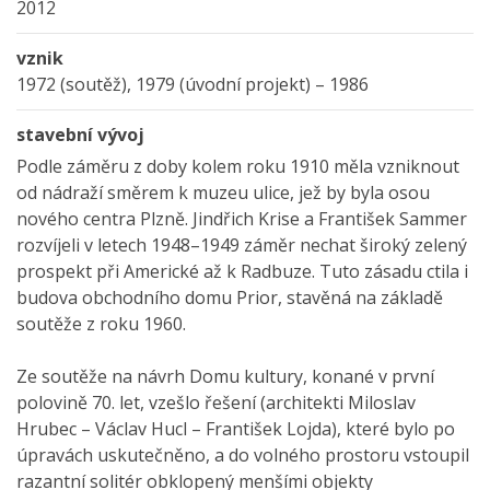
2012
vznik
1972 (soutěž), 1979 (úvodní projekt) – 1986
stavební vývoj
Podle záměru z doby kolem roku 1910 měla vzniknout
od nádraží směrem k muzeu ulice, jež by byla osou
nového centra Plzně. Jindřich Krise a František Sammer
rozvíjeli v letech 1948–1949 záměr nechat široký zelený
prospekt při Americké až k Radbuze. Tuto zásadu ctila i
budova obchodního domu Prior, stavěná na základě
soutěže z roku 1960.
Ze soutěže na návrh Domu kultury, konané v první
polovině 70. let, vzešlo řešení (architekti Miloslav
Hrubec – Václav Hucl – František Lojda), které bylo po
úpravách uskutečněno, a do volného prostoru vstoupil
razantní solitér obklopený menšími objekty