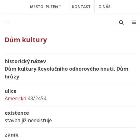
MĚSTO: PLZEŇ
KONTAKT
O NÁS
Dům kultury
historický název
Dům kultury Revolučního odborového hnutí, Dům
hrůzy
ulice
Americká
43/2454
existence
stavba již neexistuje
zánik