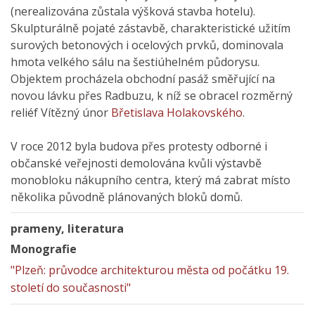
(nerealizována zůstala výšková stavba hotelu).
Skulpturálně pojaté zástavbě, charakteristické užitím
surových betonových i ocelových prvků, dominovala
hmota velkého sálu na šestiúhelném půdorysu.
Objektem procházela obchodní pasáž směřující na
novou lávku přes Radbuzu, k níž se obracel rozměrný
reliéf Vítězný únor
Břetislava Holakovského
.
V roce 2012 byla budova přes protesty odborné i
občanské veřejnosti demolována kvůli výstavbě
monobloku nákupního centra, který má zabrat místo
několika původně plánovaných bloků domů.
prameny, literatura
Monografie
"Plzeň: průvodce architekturou města od počátku 19.
století do současnosti"