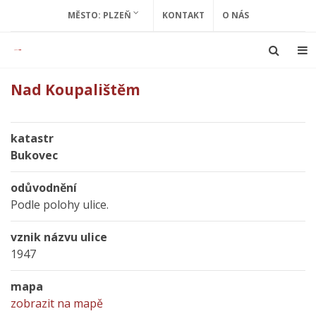
MĚSTO: PLZEŇ
KONTAKT
O NÁS
Nad Koupalištěm
katastr
Bukovec
odůvodnění
Podle polohy ulice.
vznik názvu ulice
1947
mapa
zobrazit na mapě